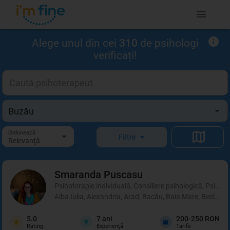
Alege unul din cei
310
de psihologi
verificați!
Ordonează
Filtre
Relevanţă
Smaranda
Puscasu
Psihoterapie individuală, Consiliere psihologică, Psihot
Alba Iulia, Alexandria, Arad, Bacău, Baia Mare, Beclean,
5.0
7
ani
200-250 RON
Rating
Experienţă
Tarife