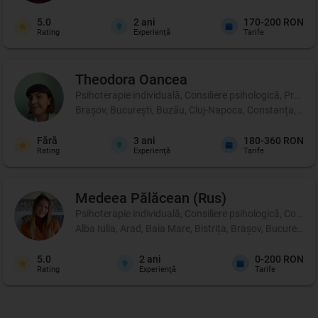
5.0
2
ani
170-200 RON
Rating
Experienţă
Tarife
Theodora
Oancea
Psihoterapie individuală, Consiliere psihologică, Profil p
Brașov, București, Buzău, Cluj-Napoca, Constanța, Iași, 
Fără
3
ani
180-360 RON
Rating
Experienţă
Tarife
Medeea
Pălăcean (Rus)
Psihoterapie individuală, Consiliere psihologică, Coachi
Alba Iulia, Arad, Baia Mare, Bistrița, Brașov, București
5.0
2
ani
0-200 RON
Rating
Experienţă
Tarife