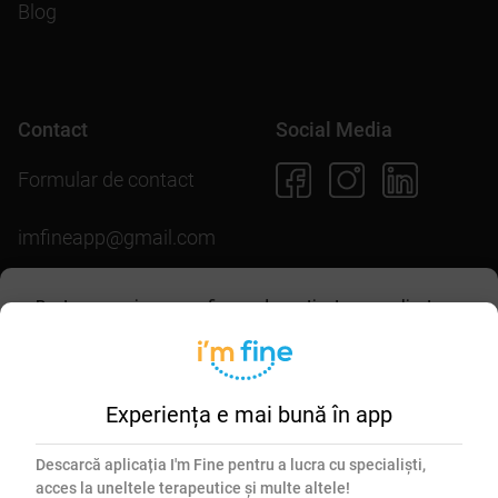
Blog
Contact
Social Media
Formular de contact
imfineapp@gmail.com
Pentru scopuri precum afișarea de conținut personalizat,
folosim module cookie. Acceptarea lor sau continuarea
Descarcă aplicația
navigării pe acest site înseamnă că ești de acord să
permiți colectarea de informații prin cookie-uri.
Mai multe
detalii în
politica de utilizare cookie-uri
.
Experiența e mai bună în app
Esențiale
Marketing
Descarcă aplicația I'm Fine pentru a lucra cu specialiști,
acces la uneltele terapeutice și multe altele!