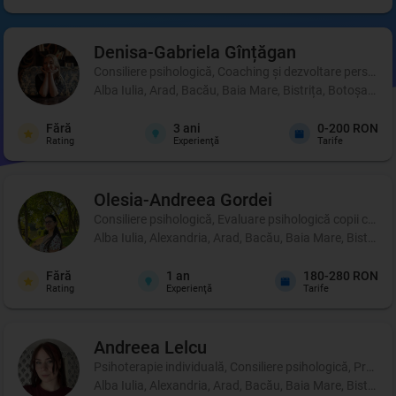
Denisa-Gabriela
Gînțăgan
Consiliere psihologică, Coaching şi dezvoltare personală
Alba Iulia, Arad, Bacău, Baia Mare, Bistrița, Botoșani, 
Fără
3
ani
0-200 RON
Rating
Experienţă
Tarife
Olesia-Andreea
Gordei
Consiliere psihologică, Evaluare psihologică copii cu di
Alba Iulia, Alexandria, Arad, Bacău, Baia Mare, Bistrița
Fără
1
an
180-280 RON
Rating
Experienţă
Tarife
Andreea
Lelcu
Psihoterapie individuală, Consiliere psihologică, Profil p
Alba Iulia, Alexandria, Arad, Bacău, Baia Mare, Bistrița