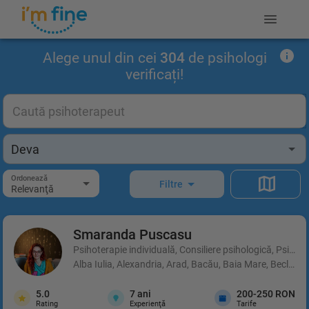
Alege unul din cei
304
de psihologi
verificați!
Ordonează
Filtre
Relevanţă
Smaranda
Puscasu
Psihoterapie individuală, Consiliere psihologică, Psihot
Alba Iulia, Alexandria, Arad, Bacău, Baia Mare, Beclean,
5.0
7
ani
200-250 RON
Rating
Experienţă
Tarife