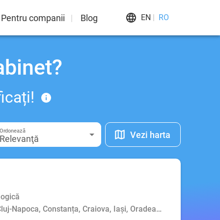
Pentru companii
Blog
EN
RO
abinet?
icați!
Ordonează
Vezi harta
Relevanţă
logică
 Cluj-Napoca, Constanța, Craiova, Iași, Oradea, Piatra-Neamț, P