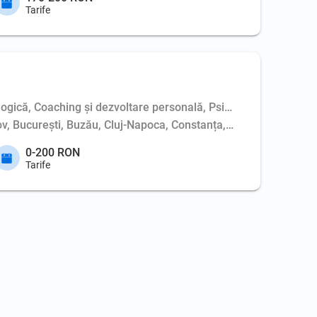
Tarife
logică, Coaching şi dezvoltare personală, Psihoterapie de cuplu
așov, București, Buzău, Cluj-Napoca, Constanța, Dej, Hunedoara,
0-200 RON
Tarife