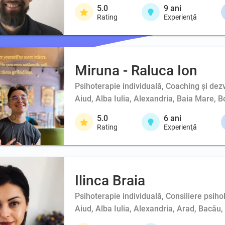
5.0
9
ani
Rating
Experienţă
Miruna - Raluca Ion
Psihoterapie individuală, Coaching şi dez
Aiud, Alba Iulia, Alexandria, Baia Mare, 
5.0
6
ani
Rating
Experienţă
Ilinca Braia
Psihoterapie individuală, Consiliere psih
Aiud, Alba Iulia, Alexandria, Arad, Bacău