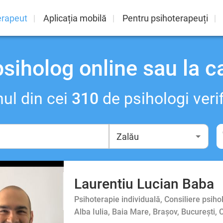
erapeut
Aplicația mobilă
Pentru psihoterapeuți
psiholog online sau la c
ul din cei
310
de psihologi verif
Laurentiu Lucian Baba
Psihoterapie individuală, Consiliere psiho
Alba Iulia, Baia Mare, Brașov, București,