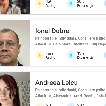
4.9
20
ani
Rating
Experienţă
Ionel Dobre
Psihoterapie individuală, Consiliere psihol
Alba Iulia, Baia Mare, București, Cluj-Na
Fără
13
ani
Rating
Experienţă
Andreea Lelcu
Psihoterapie individuală, Consiliere psihol
Alba Iulia, Alexandria, Arad, Bacău, Baia 
5.0
2
ani