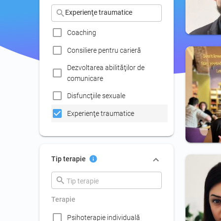
Dezvoltare personală
Coaching
Consiliere pentru carieră
Dezvoltarea abilităţilor de
comunicare
Disfuncţiile sexuale
Experienţe traumatice
Fobii
Managementul stresului
Tip terapie
Pierderea unei persoane dragi,
divorţ, separare, doliu
Psihoterapie de cuplu
Terapie
Retragere din viaţa socială
Psihoterapie individuală