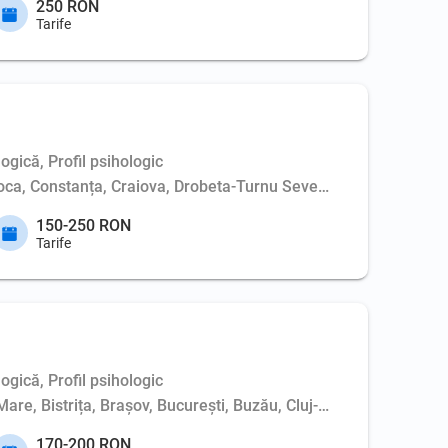
250 RON
Tarife
ogică, Profil psihologic
poca, Constanța, Craiova, Drobeta-Turnu Severin, Iași, Oradea,
150-250 RON
Tarife
ogică, Profil psihologic
Mare, Bistrița, Brașov, București, Buzău, Cluj-Napoca, Constanț
170-200 RON