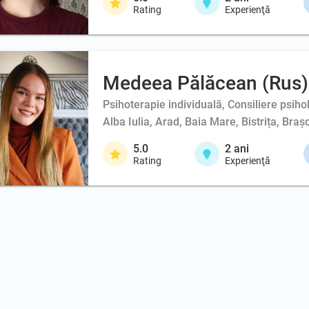
Rating
Experienţă
Medeea Pălăcean (Rus)
Psihoterapie individuală, Consiliere psiho
Alba Iulia, Arad, Baia Mare, Bistrița, Br
5.0
2
ani
Rating
Experienţă