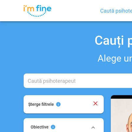
Caută psihot
Cauți 
Alege un
Depresie
Șterge filtrele
Anxietate şi Atacuri de panică
Relații
Obiective
Dependențe