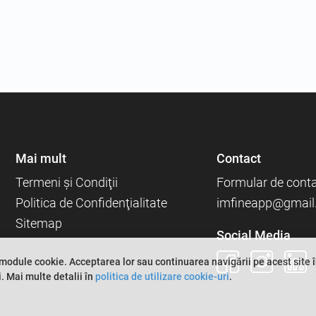
Mai mult
Contact
Termeni şi Condiţii
Formular de cont
Politica de Confidenţialitate
imfineapp@gmail
Sitemap
Social Media
 module cookie. Acceptarea lor sau continuarea navigării pe acest site
.
Mai multe detalii în
politica de utilizare cookie-uri
.