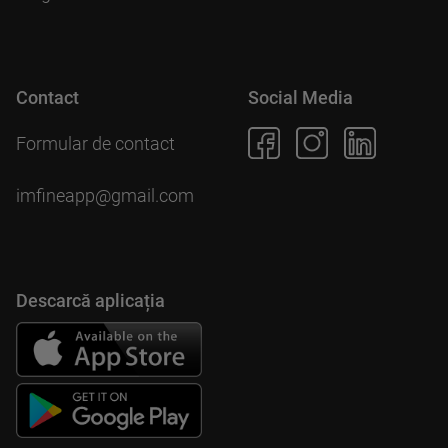
Contact
Social Media
Formular de contact
imfineapp@gmail.com
Pentru scopuri precum afișarea de conținut personalizat,
folosim module cookie. Acceptarea lor sau continuarea
navigării pe acest site înseamnă că ești de acord să
Descarcă aplicația
permiți colectarea de informații prin cookie-uri.
Mai multe
detalii în
politica de utilizare cookie-uri
.
Esențiale
Marketing
Acceptă selectate