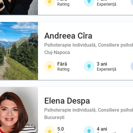
Rating
Experienţă
Andreea Cîra
Psihoterapie individuală, Consiliere psiho
Cluj-Napoca
Fără
3
ani
Rating
Experienţă
Elena Despa
Psihoterapie individuală, Consiliere psiho
București
5.0
4
ani