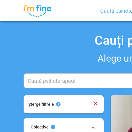
Caută psihot
Cauți 
Depresie
Anxietate şi Atacuri de panică
Alege un
Relații
Dependențe
Dezvoltare personală
Coaching
Consiliere pentru carieră
Șterge filtrele
Dezvoltarea abilităţilor de
comunicare
Obiective
Disfuncţiile sexuale