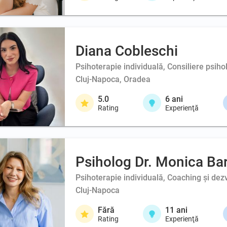
Diana Cobleschi
Psihoterapie individuală, Consiliere psihol
Cluj-Napoca, Oradea
5.0
6
ani
Rating
Experienţă
Psiholog Dr. Monica Ba
Psihoterapie individuală, Coaching şi dez
Cluj-Napoca
Fără
11
ani
Rating
Experienţă