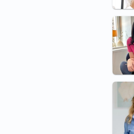
Aviz lucru în mediu cu
expunere la radiații
Aviz inspector integritate A.N.I
Aviz angajare inspector vamal
(ANAF)
Aviz angajare (electrician,
construcții, personal sanitar,
tură de noapte, etc.)
Aviz control periodic
Psihologie aplicată în domeniul
Securității naționale
Aviz angajare agenți pază,
polițist comunitar
Aviz atestat detectivi
particulari