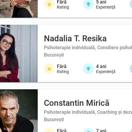
Fără
5
ani
Rating
Experienţă
Nadalia T. Resika
Psihoterapie individuală, Consiliere psihol
București
Fără
4
ani
Rating
Experienţă
Constantin Mirică
Psihoterapie individuală, Coaching şi dez
București
Fără
7
ani