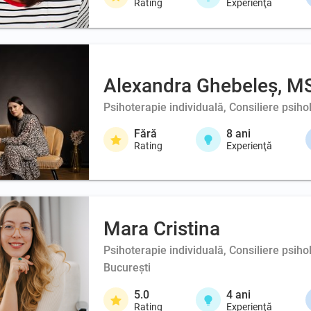
Rating
Experienţă
Alexandra Ghebeleș, M
Psihoterapie individuală, Consiliere psih
Fără
8
ani
Rating
Experienţă
Mara Cristina
Psihoterapie individuală, Consiliere psiho
București
5.0
4
ani
Rating
Experienţă