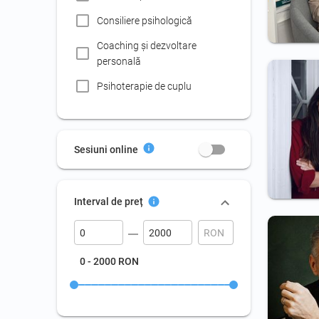
Consiliere psihologică
Coaching şi dezvoltare
personală
Psihoterapie de cuplu
Terapie de familie
Psihoterapie prin Realitate
Sesiuni online
Virtuală (VR)
Psihologie clinică
Interval de preț
Raport evaluare psihologică
pentru Comisia Persoanelor
cu Handicap
Raport evaluare psihologică
0 - 2000 RON
pentru clasa
0/grădiniţă/sprijin
Evaluare psihologică copii cu