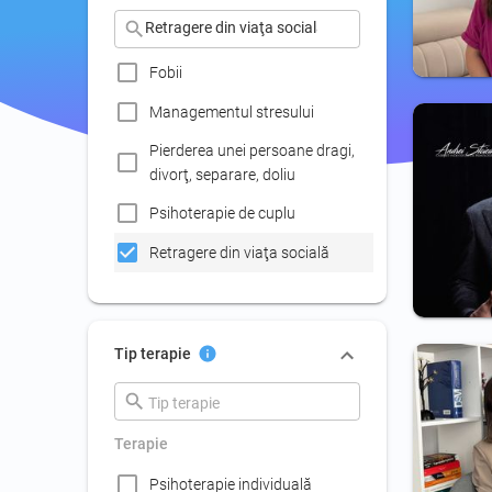
Experienţe traumatice
Fobii
Managementul stresului
Pierderea unei persoane dragi,
divorţ, separare, doliu
Psihoterapie de cuplu
Retragere din viaţa socială
Stima de sine scăzută,
devalorizare
Tip terapie
Terapie de familie
Tulburări ale somnului
(insomnii, coşmaruri, somn
agitat
Terapie
Psihoterapie individuală