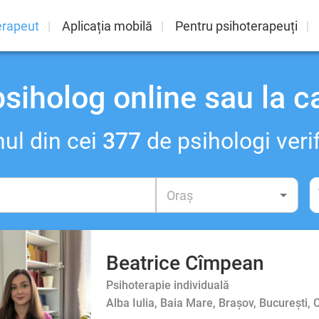
erapeut
Aplicația mobilă
Pentru psihoterapeuți
psiholog online sau la c
ul din cei
377
de psihologi verif
Beatrice Cîmpean
Psihoterapie individuală
Alba Iulia, Baia Mare, Brașov, București,