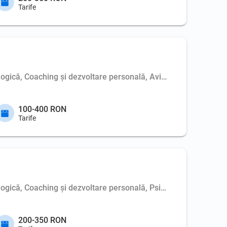
Tarife
logică, Coaching şi dezvoltare personală, Aviz cadru didactic, P
100-400 RON
Tarife
logică, Coaching şi dezvoltare personală, Psihoterapie de cuplu,
200-350 RON