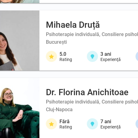
Mihaela Druță
Psihoterapie individuală, Consiliere psih
București
5.0
3
ani
Rating
Experienţă
Dr. Florina Anichitoae
Psihoterapie individuală, Consiliere psiho
Cluj-Napoca
Fără
7
ani
Rating
Experienţă