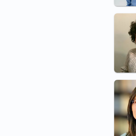
Aviz pirotehnician/artificier
Aviz permis port armă