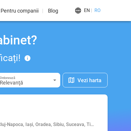
Pentru companii
Blog
EN
RO
abinet?
icați!
Ordonează
Vezi harta
Relevanţă
 Cluj-Napoca, Iași, Oradea, Sibiu, Suceava, Timișoara, Târgu Mu