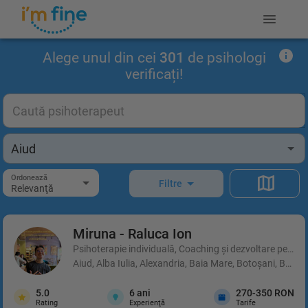
Alege unul din cei
301
de psihologi
verificați!
Ordonează
Filtre
Relevanţă
Miruna - Raluca
Ion
Psihoterapie individuală, Coaching şi dezvoltare person
Aiud, Alba Iulia, Alexandria, Baia Mare, Botoșani, Brașo
5.0
6
ani
270-350 RON
Rating
Experienţă
Tarife