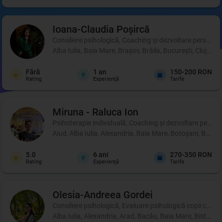
Ioana-Claudia
Poșircă
Consiliere psihologică, Coaching şi dezvoltare personală, 
Alba Iulia, Baia Mare, Brașov, Brăila, București, Cluj-Na
Fără
1
an
150-200 RON
Rating
Experienţă
Tarife
Miruna - Raluca
Ion
Psihoterapie individuală, Coaching şi dezvoltare person
Aiud, Alba Iulia, Alexandria, Baia Mare, Botoșani, Brașo
5.0
6
ani
270-350 RON
Rating
Experienţă
Tarife
Olesia-Andreea
Gordei
Consiliere psihologică, Evaluare psihologică copii cu di
Alba Iulia, Alexandria, Arad, Bacău, Baia Mare, Bistrița