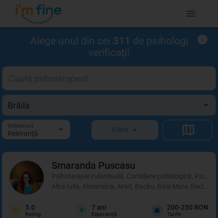
Alege unul din cei
311
de psihologi
verificați!
Ordonează
Filtre
Relevanţă
Smaranda
Puscasu
Psihoterapie individuală, Consiliere psihologică, Psihot
Alba Iulia, Alexandria, Arad, Bacău, Baia Mare, Beclean,
5.0
7
ani
200-250 RON
Rating
Experienţă
Tarife