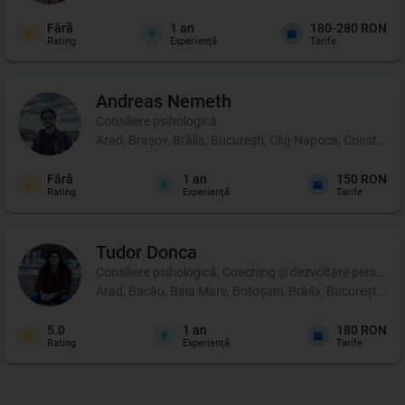
Fără
1
an
180-280 RON
Rating
Experienţă
Tarife
Andreas
Nemeth
Consiliere psihologică
Arad, Brașov, Brăila, București, Cluj-Napoca, Constanța, 
Fără
1
an
150 RON
Rating
Experienţă
Tarife
Tudor
Donca
Consiliere psihologică, Coaching şi dezvoltare personală,
Arad, Bacău, Baia Mare, Botoșani, Brăila, București, Buză
5.0
1
an
180 RON
Rating
Experienţă
Tarife