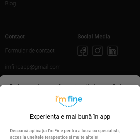
Blog
Contact
Social Media
Formular de contact
imfineapp@gmail.com
Pentru scopuri precum afișarea de conținut personalizat,
folosim module cookie. Acceptarea lor sau continuarea
Descarcă aplicația
navigării pe acest site înseamnă că ești de acord să
permiți colectarea de informații prin cookie-uri.
Mai multe
detalii în
politica de utilizare cookie-uri
.
Experiența e mai bună în app
Esențiale
Marketing
Descarcă aplicația I'm Fine pentru a lucra cu specialiști,
acces la uneltele terapeutice și multe altele!