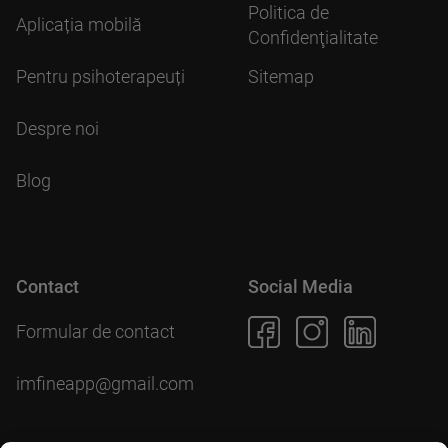
Politica de
Aplicația mobilă
Confidenţialitate
Pentru psihoterapeuți
Sitemap
Despre noi
Blog
Contact
Social Media
Formular de contact
imfineapp@gmail.com