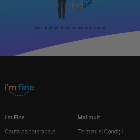
Nu a fost găsit niciun psihoterapeut
I'm Fine
Mai mult
Caută psihoterapeut
Termeni şi Condiţii