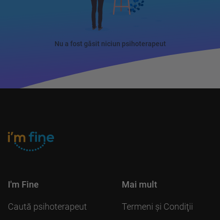
Nu a fost găsit niciun psihoterapeut
I'm Fine
Mai mult
Caută psihoterapeut
Termeni şi Condiţii