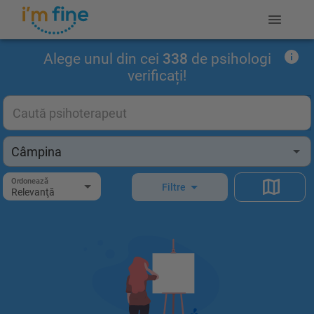
Alege unul din cei
338
de psihologi
verificați!
Ordonează
Filtre
Relevanţă