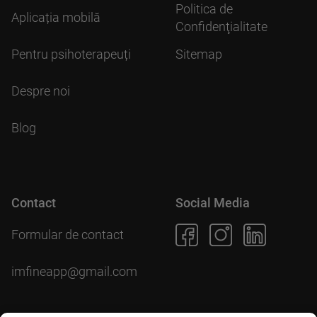
Politica de
Aplicația mobilă
Confidenţialitate
Pentru psihoterapeuți
Sitemap
Despre noi
Blog
Contact
Social Media
Formular de contact
imfineapp@gmail.com