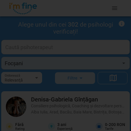
Alege unul din cei
302
de psihologi
verificați!
Ordonează
Filtre
Relevanţă
Denisa-Gabriela
Gînțăgan
Consiliere psihologică, Coaching şi dezvoltare personală
Alba Iulia, Arad, Bacău, Baia Mare, Bistrița, Botoșani, 
Fără
3
ani
0-200 RON
Rating
Experienţă
Tarife