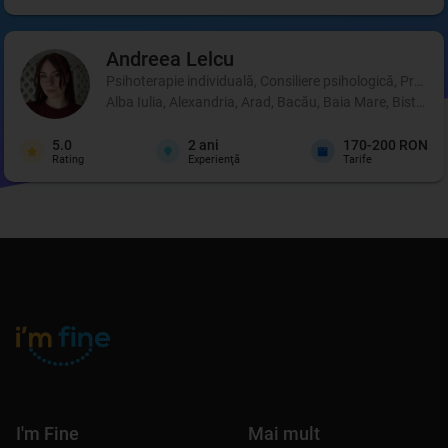
Andreea
Lelcu
Psihoterapie individuală, Consiliere psihologică, Profil p
Alba Iulia, Alexandria, Arad, Bacău, Baia Mare, Bistrița
5.0
2
ani
170-200 RON
Rating
Experienţă
Tarife
I'm Fine
Mai mult