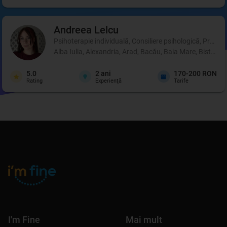
Andreea
Lelcu
Psihoterapie individuală, Consiliere psihologică, Profil p
Alba Iulia, Alexandria, Arad, Bacău, Baia Mare, Bistrița
5.0
2
ani
170-200 RON
Rating
Experienţă
Tarife
I'm Fine
Mai mult