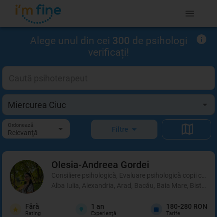
Alege unul din cei
300
de psihologi
verificați!
Ordonează
Filtre
Relevanţă
Olesia-Andreea
Gordei
Consiliere psihologică, Evaluare psihologică copii cu di
Alba Iulia, Alexandria, Arad, Bacău, Baia Mare, Bistrița
Fără
1
an
180-280 RON
Rating
Experienţă
Tarife