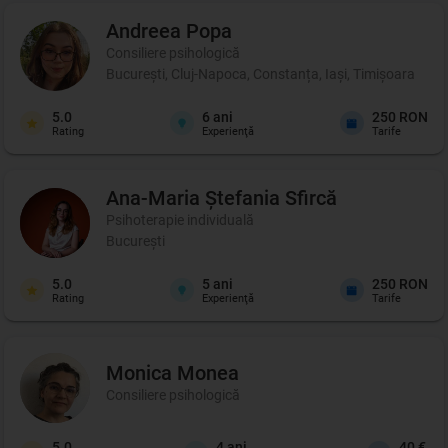
Andreea
Popa
Consiliere psihologică
București, Cluj-Napoca, Constanța, Iași, Timișoara
5.0
6
ani
250 RON
Rating
Experienţă
Tarife
Ana-Maria Ștefania
Sfircă
Psihoterapie individuală
București
5.0
5
ani
250 RON
Rating
Experienţă
Tarife
Monica
Monea
Consiliere psihologică
5.0
4
ani
40 €