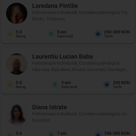
Loredana
Pintilie
Psihoterapie individuală, Consiliere psihologică, Psihot
Bacău, Timișoara
5.0
8
ani
200-300 RON
Rating
Experienţă
Tarife
Laurentiu Lucian
Baba
Psihoterapie individuală, Consiliere psihologică
Alba Iulia, Baia Mare, Brașov, București, Cluj-Napoca, C
5.0
9
ani
200 RON
Rating
Experienţă
Tarife
Diana
Istrate
Psihoterapie individuală, Consiliere psihologică, Coachin
București
5.0
7
ani
100-300 RON