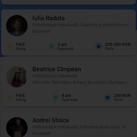
Iulia
Raduta
Psihoterapie individuală, Coaching şi dezvoltare person
București
Fără
2
ani
200-300 RON
Rating
Experienţă
Tarife
Beatrice
Cîmpean
Psihoterapie individuală
Alba Iulia, Baia Mare, Brașov, București, Cluj-Napoca, I
Fără
8
ani
250 RON
Rating
Experienţă
Tarife
Andrei
Stoica
Psihoterapie individuală, Psihoterapie de cuplu, Profil p
București