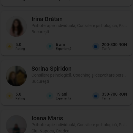
Irina
Brătan
Psihoterapie individuală, Consiliere psihologică, Psihot
București
5.0
6
ani
200-330 RON
Rating
Experienţă
Tarife
Sorina
Spiridon
Consiliere psihologică, Coaching şi dezvoltare personală,
București
5.0
19
ani
330-700 RON
Rating
Experienţă
Tarife
Ioana
Maris
Psihoterapie individuală, Consiliere psihologică, Psihot
Cluj-Napoca, Oradea