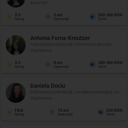
București
5.0
5
ani
200-300 RON
Rating
Experienţă
Tarife
Antonia
Forna-Kreutzer
Psihoterapie individuală, Psihoterapie de cuplu
Cluj-Napoca
5.0
8
ani
280-380 RON
Rating
Experienţă
Tarife
Daniela
Dociu
Psihoterapie individuală, Consiliere psihologică, Coachi
Cluj-Napoca
Fără
10
ani
250 RON
Rating
Experienţă
Tarife