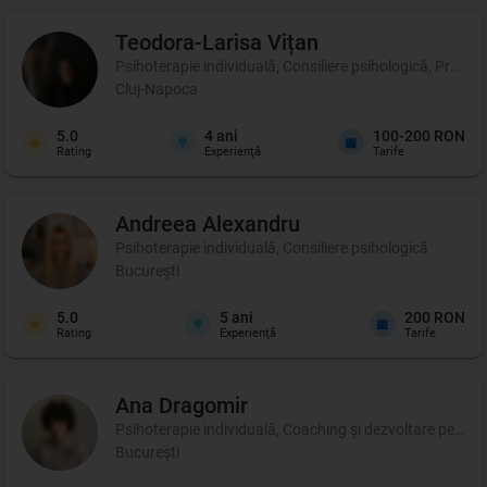
Teodora-Larisa
Vițan
Psihoterapie individuală, Consiliere psihologică, Profil p
Cluj-Napoca
5.0
4
ani
100-200 RON
Rating
Experienţă
Tarife
Andreea
Alexandru
Psihoterapie individuală, Consiliere psihologică
București
5.0
5
ani
200 RON
Rating
Experienţă
Tarife
Ana
Dragomir
Psihoterapie individuală, Coaching şi dezvoltare person
București