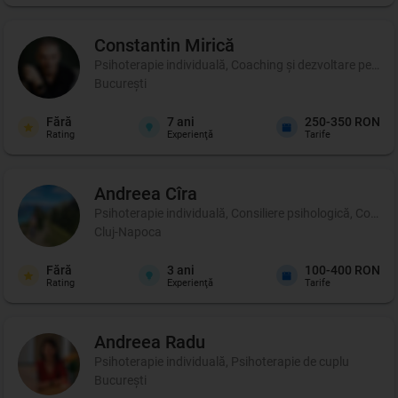
Constantin
Mirică
Psihoterapie individuală, Coaching şi dezvoltare persona
București
Fără
7
ani
250-350 RON
Rating
Experienţă
Tarife
Andreea
Cîra
Psihoterapie individuală, Consiliere psihologică, Coachin
Cluj-Napoca
Fără
3
ani
100-400 RON
Rating
Experienţă
Tarife
Andreea
Radu
Psihoterapie individuală, Psihoterapie de cuplu
București