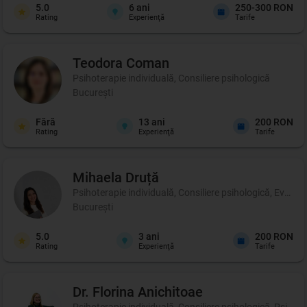
5.0
6
ani
250-300 RON
Rating
Experienţă
Tarife
Teodora
Coman
Psihoterapie individuală, Consiliere psihologică
București
Fără
13
ani
200 RON
Rating
Experienţă
Tarife
Mihaela
Druță
Psihoterapie individuală, Consiliere psihologică, Evalu
București
5.0
3
ani
200 RON
Rating
Experienţă
Tarife
Dr. Florina
Anichitoae
Psihoterapie individuală, Consiliere psihologică, Psihote