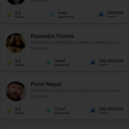
București
5.0
6
ani
200 RON
Rating
Experienţă
Tarife
Ruxandra
Voinea
Psihoterapie individuală, Consiliere psihologică, Aviz F
București
5.0
16
ani
250-300 RON
Rating
Experienţă
Tarife
Petre
Nepot
Consiliere psihologică, Coaching şi dezvoltare personală,
București
5.0
15
ani
200-500 RON
Rating
Experienţă
Tarife