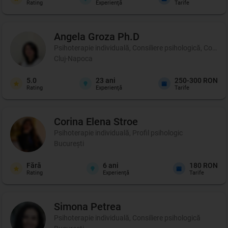
Rating
Experienţă
Tarife
Angela
Groza Ph.D
Psihoterapie individuală, Consiliere psihologică, Coachi
Cluj-Napoca
5.0
23
ani
250-300 RON
Rating
Experienţă
Tarife
Corina Elena
Stroe
Psihoterapie individuală, Profil psihologic
București
Fără
6
ani
180 RON
Rating
Experienţă
Tarife
Simona
Petrea
Psihoterapie individuală, Consiliere psihologică