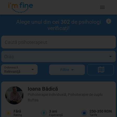
Alege unul din cei
302
de psihologi
verificați!
Ordonează
Filtre
Relevanţă
Ioana
Bădică
Psihoterapie individuală, Psihoterapie de cuplu
Buftea
Fără
3
ani
250-350 RON
Rating
Experienţă
Tarife