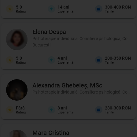
5.0
14
ani
300-400 RON
Rating
Experienţă
Tarife
Elena
Despa
Psihoterapie individuală, Consiliere psihologică, Coachin
București
5.0
4
ani
200-350 RON
Rating
Experienţă
Tarife
Alexandra
Ghebeleș, MSc
Psihoterapie individuală, Consiliere psihologică, Coachi
Fără
8
ani
280-300 RON
Rating
Experienţă
Tarife
Mara
Cristina