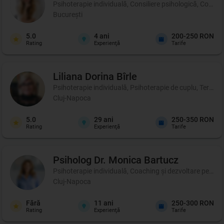
Psihoterapie individuală, Consiliere psihologică, Coachin
București
5.0
4
ani
200-250 RON
Rating
Experienţă
Tarife
Liliana Dorina
Bîrle
Psihoterapie individuală, Psihoterapie de cuplu, Terapie 
Cluj-Napoca
5.0
29
ani
250-350 RON
Rating
Experienţă
Tarife
Psiholog Dr. Monica
Bartucz
Psihoterapie individuală, Coaching şi dezvoltare person
Cluj-Napoca
Fără
11
ani
250-300 RON
Rating
Experienţă
Tarife