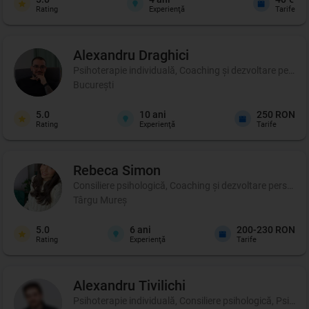
Rating
Experienţă
Tarife
Alexandru
Draghici
Psihoterapie individuală, Coaching şi dezvoltare person
București
5.0
10
ani
250 RON
Rating
Experienţă
Tarife
Rebeca
Simon
Consiliere psihologică, Coaching şi dezvoltare personal
Târgu Mureș
5.0
6
ani
200-230 RON
Rating
Experienţă
Tarife
Alexandru
Tivilichi
Psihoterapie individuală, Consiliere psihologică, Psihot