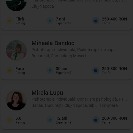
Cluj-Napoca
Fără
7
ani
250-400 RON
Rating
Experienţă
Tarife
Mihaela
Bandoc
Psihoterapie individuală, Psihoterapie de cuplu
București, Câmpulung Muscel
Fără
30
ani
250-300 RON
Rating
Experienţă
Tarife
Mirela
Lupu
Psihoterapie individuală, Consiliere psihologică, Psihote
Bacău, București, Cluj-Napoca, Sibiu, Timișoara
5.0
12
ani
200-300 RON
Rating
Experienţă
Tarife