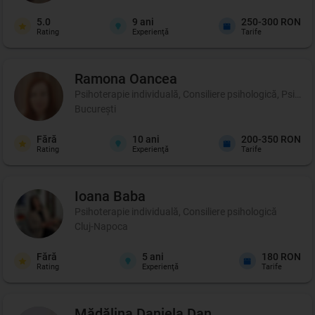
5.0
9
ani
250-300 RON
Rating
Experienţă
Tarife
Ramona
Oancea
Psihoterapie individuală, Consiliere psihologică, Psihote
București
Fără
10
ani
200-350 RON
Rating
Experienţă
Tarife
Ioana
Baba
Psihoterapie individuală, Consiliere psihologică
Cluj-Napoca
Fără
5
ani
180 RON
Rating
Experienţă
Tarife
Mădălina Daniela
Dan