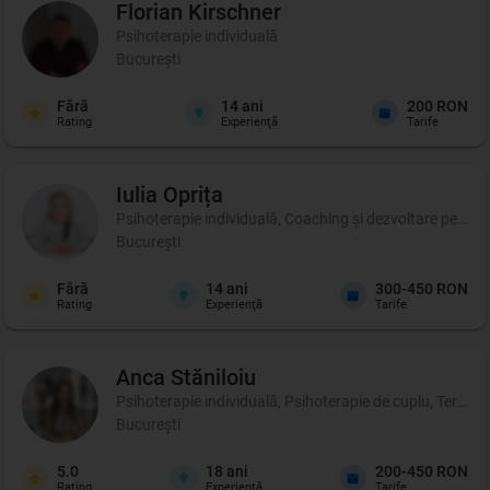
Florian
Kirschner
Psihoterapie individuală
București
Fără
14
ani
200 RON
Rating
Experienţă
Tarife
Iulia
Oprița
Psihoterapie individuală, Coaching şi dezvoltare persona
București
Fără
14
ani
300-450 RON
Rating
Experienţă
Tarife
Anca
Stăniloiu
Psihoterapie individuală, Psihoterapie de cuplu, Terapie 
București
5.0
18
ani
200-450 RON
Rating
Experienţă
Tarife