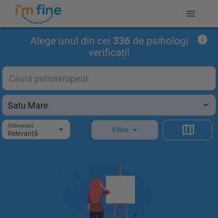
Alege unul din cei
336
de psihologi
verificați!
Ordonează
Filtre
Relevanţă