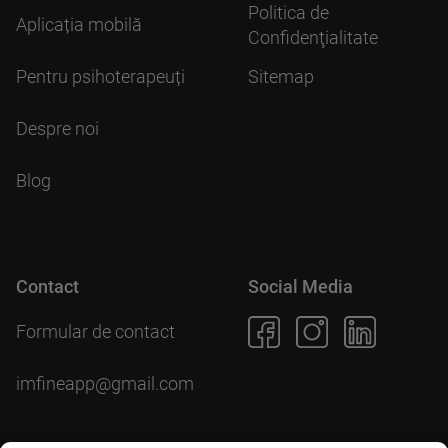
Politica de
Aplicația mobilă
Confidenţialitate
Pentru psihoterapeuți
Sitemap
Despre noi
Blog
Contact
Social Media
Formular de contact
imfineapp@gmail.com