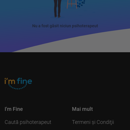
Nu a fost găsit niciun psihoterapeut
I'm Fine
Mai mult
Caută psihoterapeut
Termeni şi Condiţii