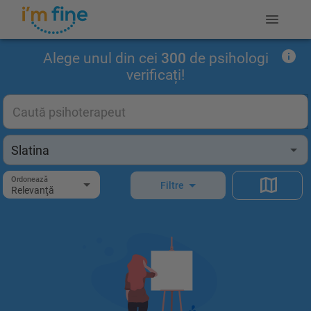
Alege unul din cei
300
de psihologi
verificați!
Ordonează
Filtre
Relevanţă