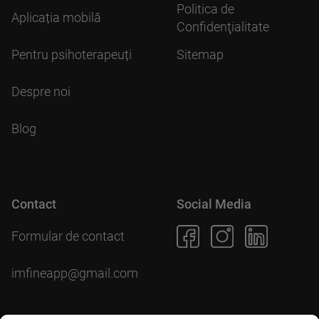
Politica de
Aplicația mobilă
Confidenţialitate
Pentru psihoterapeuți
Sitemap
Despre noi
Blog
Contact
Social Media
Formular de contact
imfineapp@gmail.com