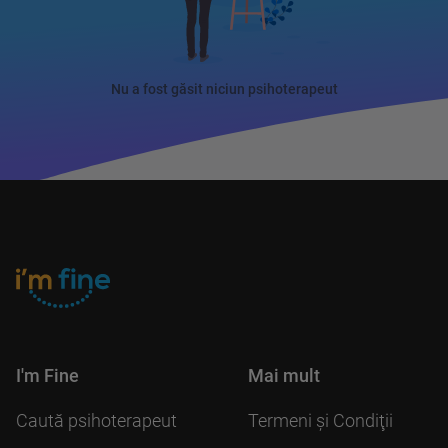
Nu a fost găsit niciun psihoterapeut
I'm Fine
Mai mult
Caută psihoterapeut
Termeni şi Condiţii