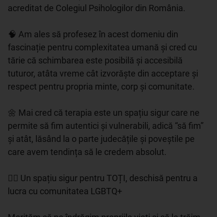
acreditat de Colegiul Psihologilor din România. 

🧠 Am ales să profesez în acest domeniu din 
fascinație pentru complexitatea umană și cred cu 
tărie că schimbarea este posibilă și accesibilă 
tuturor, atâta vreme cât izvorăște din acceptare și 
respect pentru propria minte, corp și comunitate. 

🌼 Mai cred că terapia este un spațiu sigur care ne 
permite să fim autentici și vulnerabili, adică “să fim” 
și atât, lăsând la o parte judecățile și poveștile pe 
care avem tendința să le credem absolut. 

🏳️‍🌈 Un spațiu sigur pentru TOȚI, deschisă pentru a 
lucra cu comunitatea LGBTQ+ 
