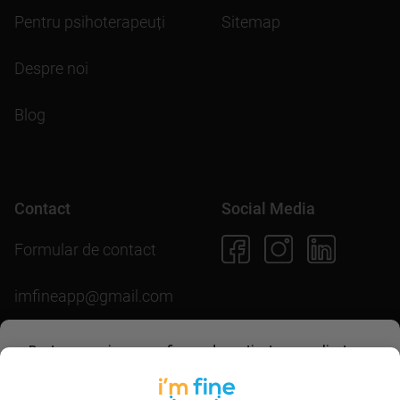
Pentru psihoterapeuți
Sitemap
Despre noi
Blog
Contact
Social Media
Formular de contact
imfineapp@gmail.com
Pentru scopuri precum afișarea de conținut personalizat,
folosim module cookie. Acceptarea lor sau continuarea
navigării pe acest site înseamnă că ești de acord să
Descarcă aplicația