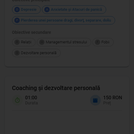
Depresie
Anxietate şi Atacuri de panică
D
A
Pierderea unei persoane dragi, divorţ, separare, doliu
P
Obiective secundare
Relații
Managementul stresului
Fobii
R
M
F
Dezvoltare personală
D
Coaching şi dezvoltare personală
01:00
150 RON
Durata
Preț
Coaching