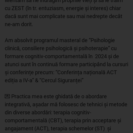
Merităm să ne îndrăgim propriile vieți și să le trăim 
cu ZEST (în tr. entuziasm, energie și interes) chiar 
dacă sunt mai complicate sau mai nedrepte decât 
ne-am dorit. 

Am absolvit programul masteral de “Psihologie 
clinică, consiliere psihologică și psihoterapie” cu 
formare cognitiv-comportamentală în  2024 și de 
atunci sunt în continuă formare participând la cursuri 
și conferințe precum: “Conferința națională ACT 
ediția a IV-a” & “Cercul Siguranței”

💌 Practica mea este ghidată de o abordare 
integrativă, așadar mă folosesc de tehnici și metode 
din diverse abordări: terapia cognitiv-
comportamentală (CBT), terapia prin acceptare și 
angajament (ACT), terapia schemelor (ST)  și 