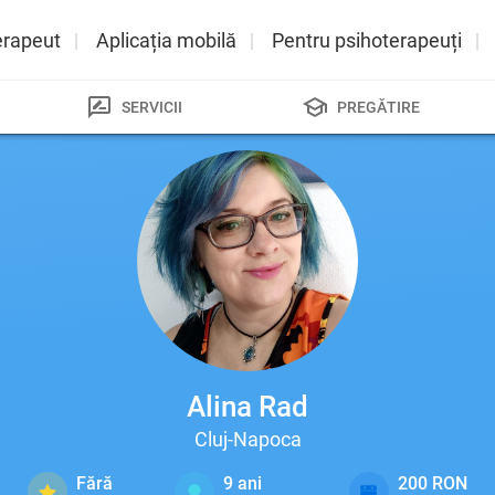
erapeut
Aplicația mobilă
Pentru psihoterapeuți
SERVICII
PREGĂTIRE
Alina Rad
Cluj-Napoca
Fără
9
ani
200 RON