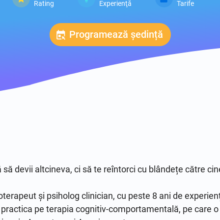
Rating
Experienţă
Tarife
Programează ședință
 devii altcineva, ci să te reîntorci cu blândețe către cine
terapeut și psiholog clinician, cu peste 8 ani de experiență 
practica pe terapia cognitiv-comportamentală, pe care o îm