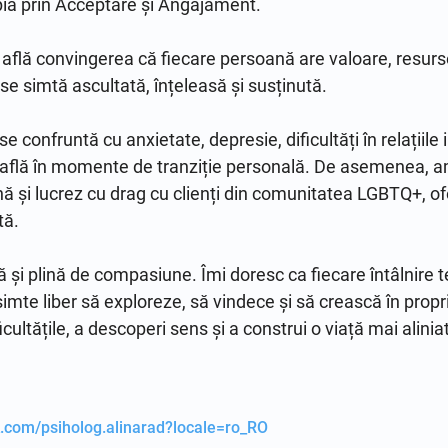
a prin Acceptare și Angajament. 

află convingerea că fiecare persoană are valoare, resurse 
 se simtă ascultată, înțeleasă și susținută.

 confruntă cu anxietate, depresie, dificultăți în relațiile 
 află în momente de tranziție personală. De asemenea, a
ă și lucrez cu drag cu clienți din comunitatea LGBTQ+, of
ă.

ă și plină de compasiune. Îmi doresc ca fiecare întâlnire t
 simte liber să exploreze, să vindece și să crească în prop
icultățile, a descoperi sens și a construi o viață mai aliniat
.com/psiholog.alinarad?locale=ro_RO