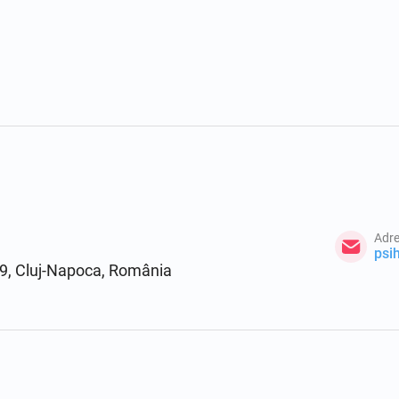
Adre
psi
49, Cluj-Napoca, România