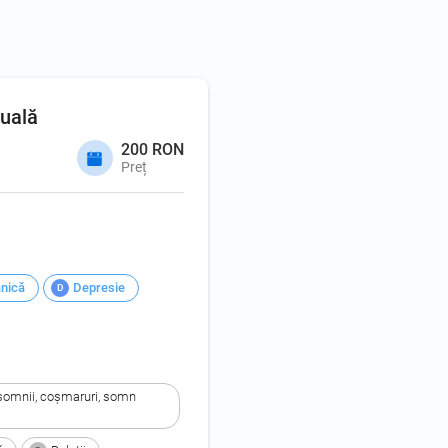
duală
200 RON
Preț
anică
Depresie
D
nsomnii, coşmaruri, somn 