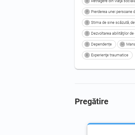
Retragere din viaţa social
R
Pierderea unei persoane dra
P
Stima de sine scăzută, de
S
Dezvoltarea abilităţilor d
D
Dependențe
Mana
D
M
Experienţe traumatice
E
Pregătire