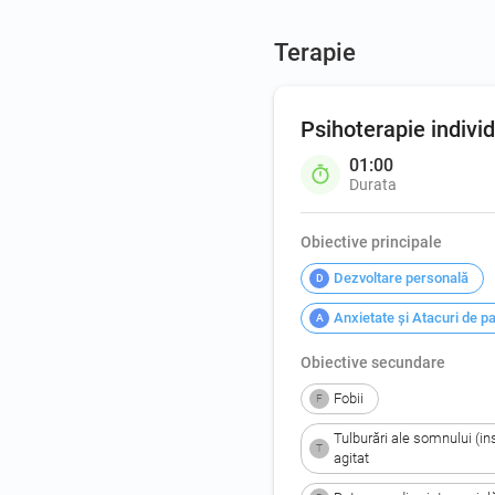
Terapie
Psihoterapie indivi
01:00
Durata
Obiective principale
Dezvoltare personală
D
Anxietate şi Atacuri de p
A
Obiective secundare
Fobii
F
Tulburări ale somnului (i
T
agitat