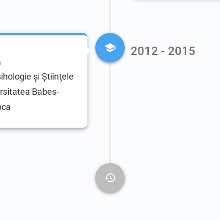
2012 - 2015
ă
hologie şi Ştiinţele
ersitatea Babes-
oca