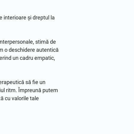
interioare și dreptul la 
interpersonale, stimă de 
m o deschidere autentică 
erind un cadru empatic, 
erapeutică să fie un 
riul ritm. Împreună putem 
ă cu valorile tale 