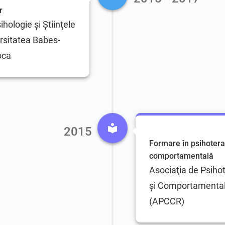
r
hologie şi Ştiinţele
ersitatea Babes-
oca
2015
Formare în psihotera
comportamentală
Asociaţia de Psihot
şi Comportamental
(APCCR)