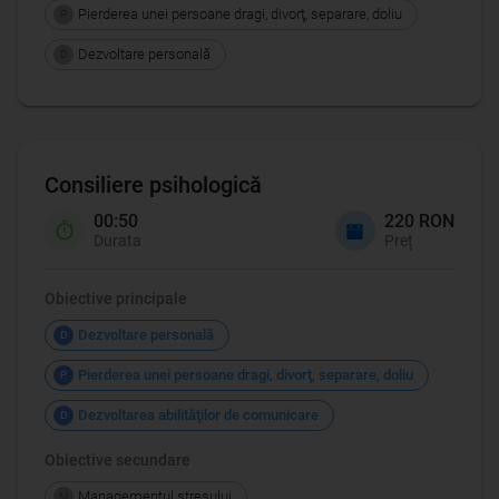
Pierderea unei persoane dragi, divorţ, separare, doliu
P
Dezvoltare personală
D
Consiliere psihologică
00:50
220 RON
Durata
Preț
Obiective principale
Dezvoltare personală
D
Pierderea unei persoane dragi, divorţ, separare, doliu
P
Dezvoltarea abilităţilor de comunicare
D
Obiective secundare
Managementul stresului
M