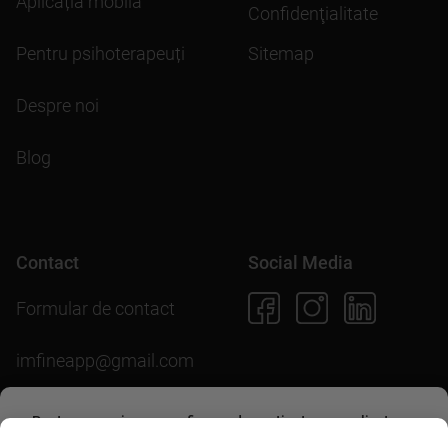
Aplicația mobilă
Confidenţialitate
Pentru psihoterapeuți
Sitemap
Despre noi
Blog
Contact
Social Media
Formular de contact
imfineapp@gmail.com
Pentru scopuri precum afișarea de conținut personalizat,
folosim module cookie. Acceptarea lor sau continuarea