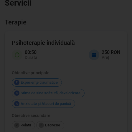
Servicii
Terapie
Psihoterapie individuală
00:50
250 RON
Durata
Preț
Obiective principale
Experienţe traumatice
E
Stima de sine scăzută, devalorizare
S
Anxietate şi Atacuri de panică
A
Obiective secundare
Relații
Depresie
R
D