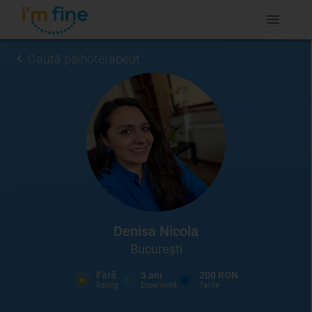
Caută psihoterapeut
Denisa Nicola
București
Fără
5
ani
200 RON
Rating
Experienţă
Tarife