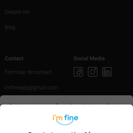
Despre noi
Blog
Contact
Social Media
Formular de contact
imfineapp@gmail.com
Pentru scopuri precum afișarea de conținut personalizat,
folosim module cookie. Acceptarea lor sau continuarea
navigării pe acest site înseamnă că ești de acord să
Descarcă aplicația
permiți colectarea de informații prin cookie-uri.
Mai multe
detalii în
politica de utilizare cookie-uri
.