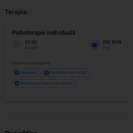
Terapie
Psihoterapie individuală
01:00
200 RON
Durata
Preț
Obiective principale
Depresie
Dezvoltare personală
D
D
Anxietate şi Atacuri de panică
A