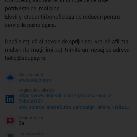
Cotroceni), sau online, în funcție de ce ți se 
potrivește cel mai bine.

Elevii și studenții beneficiază de reduceri pentru 
serviciile psihologice.

Dacă simți că ai nevoie de sprijin sau vrei să afli mai 
multe informații, îmi poți trimite un mesaj pe adresa 
hello@edupsy.ro. 
Site personal
www.edupsy.ro
Pagina de Linkedin
https://www.linkedin.com/in/denisa-nicola-
76b6b020?
utm_source=share&utm_campaign=share_via&utm_content=profile&utm_medium=ios_app
Sesiuni online
Da
Limbi vorbite