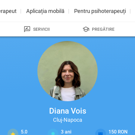
erapeut
Aplicația mobilă
Pentru psihoterapeuți
SERVICII
PREGĂTIRE
Diana Vois
Cluj-Napoca
5.0
3
ani
150 RON