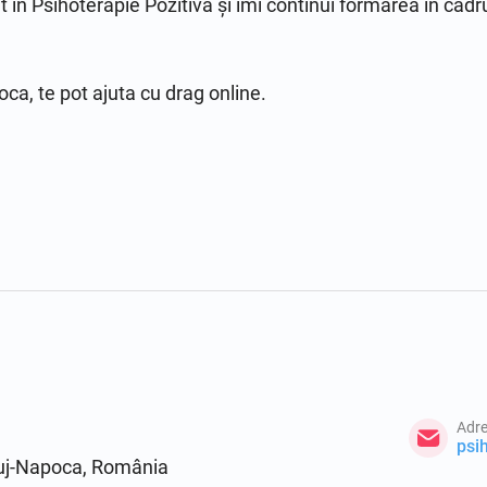
 în Psihoterapie Pozitivă și îmi continui formarea în cadru
ca, te pot ajuta cu drag online.
Adre
psi
Cluj-Napoca, România