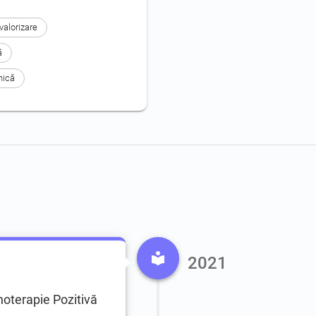
valorizare
ă
nică
2021
hoterapie Pozitivă