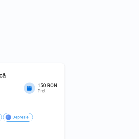
ică
150 RON
Preț
Depresie
D