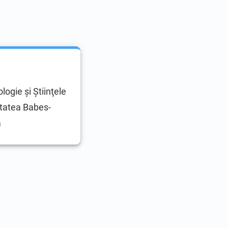
logie şi Ştiinţele
itatea Babes-
a