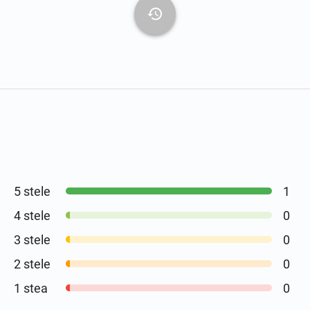
5
stele
1
4
stele
0
3
stele
0
2
stele
0
1
stea
0