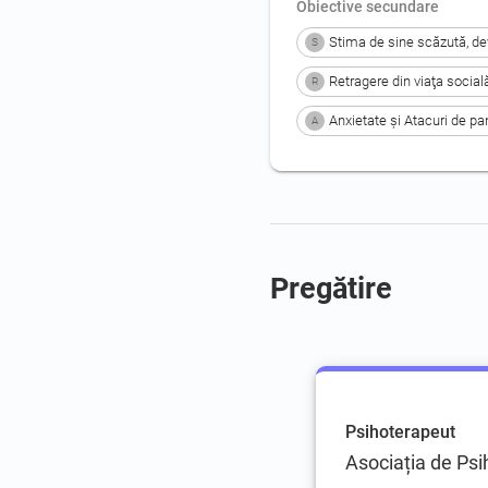
Obiective secundare
Stima de sine scăzută, de
S
Retragere din viaţa social
R
Anxietate şi Atacuri de pa
A
Pregătire
Psihoterapeut
Asociația de Psi