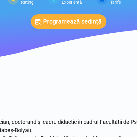
Rating
Experienţă
Tarife
Programează ședință
ian, doctorand și cadru didactic în cadrul Facultății de Psih
abeş-Bolyai). 
