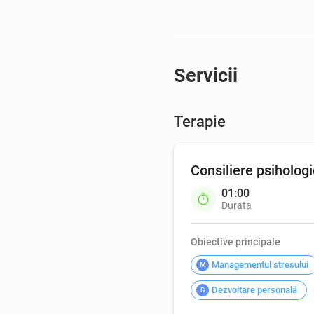
Servicii
Terapie
Consiliere psiholog
01:00
Durata
Obiective principale
Managementul stresului
M
Dezvoltare personală
D