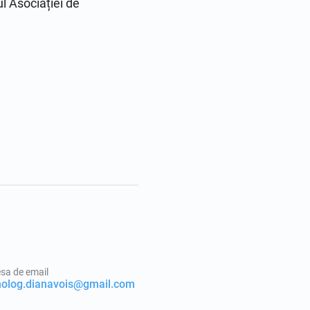
l Asociației de 
sa de email
holog.dianavois@gmail.com