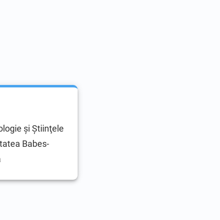
logie şi Ştiinţele
itatea Babes-
a