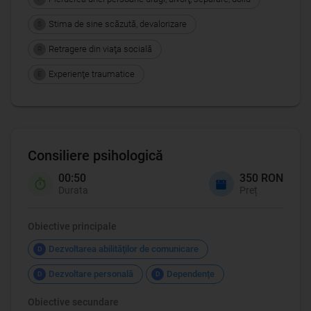
Stima de sine scăzută, devalorizare
S
Retragere din viaţa socială
R
Experienţe traumatice
E
Consiliere psihologică
00:50
350 RON
Durata
Preț
Obiective principale
Dezvoltarea abilităţilor de comunicare
D
Dezvoltare personală
Dependențe
D
D
Obiective secundare