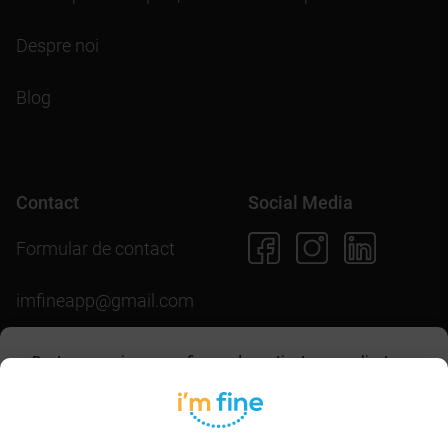
Despre noi
Blog
Contact
Social Media
Formular de contact
imfineapp@gmail.com
Pentru scopuri precum afișarea de conținut personalizat,
folosim module cookie. Acceptarea lor sau continuarea
navigării pe acest site înseamnă că ești de acord să
Descarcă aplicația
permiți colectarea de informații prin cookie-uri.
Mai multe
detalii în
politica de utilizare cookie-uri
.