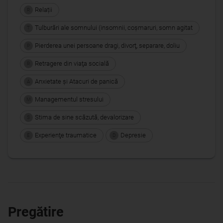
Relații
R
Tulburări ale somnului (insomnii, coşmaruri, somn agitat
T
Pierderea unei persoane dragi, divorţ, separare, doliu
P
Retragere din viaţa socială
R
Anxietate şi Atacuri de panică
A
Managementul stresului
M
Stima de sine scăzută, devalorizare
S
Experienţe traumatice
Depresie
E
D
Pregătire