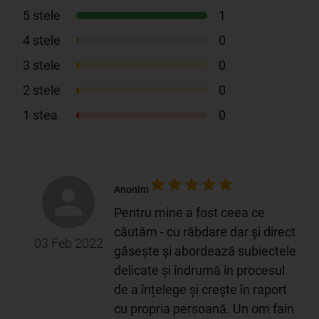
5
stele
1
4
stele
0
3
stele
0
2
stele
0
1
stea
0
Anonim
Pentru mine a fost ceea ce
căutăm - cu răbdare dar și direct
03 Feb 2022
găsește și abordează subiectele
delicate și îndrumă în procesul
de a înțelege și crește în raport
cu propria persoană. Un om fain