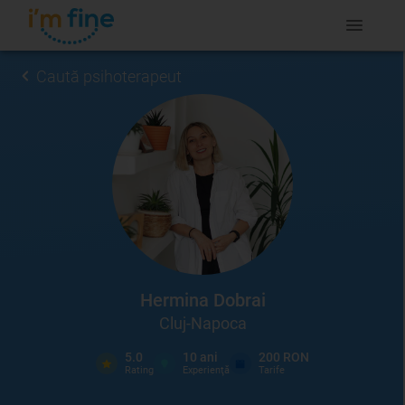
Caută psihoterapeut
Hermina Dobrai
Cluj-Napoca
5.0
10
ani
200 RON
Rating
Experienţă
Tarife