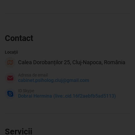
Contact
Locații
Calea Dorobanților 25, Cluj-Napoca, România
Adresa de email
cabinet.psiholog.cluj@gmail.com
ID Skype
Dobrai Hermina (live:.cid.16f2aebfb5ad5113)
Servicii