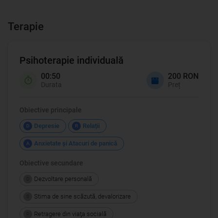
Terapie
Psihoterapie individuală
00:50
200 RON
Durata
Preț
Obiective principale
Depresie
Relații
D
R
Anxietate şi Atacuri de panică
A
Obiective secundare
Dezvoltare personală
D
Stima de sine scăzută, devalorizare
S
Retragere din viaţa socială
R