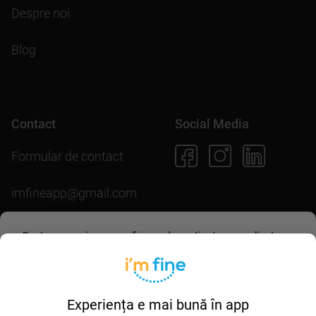
Despre noi
Blog
Contact
Social Media
Formular de contact
imfineapp@gmail.com
Pentru scopuri precum afișarea de conținut personalizat,
folosim module cookie. Acceptarea lor sau continuarea
navigării pe acest site înseamnă că ești de acord să
Descarcă aplicația
permiți colectarea de informații prin cookie-uri.
Mai multe
detalii în
politica de utilizare cookie-uri
.
Experiența e mai bună în app