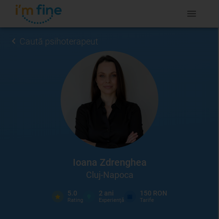
Caută psihoterapeut
Ioana Zdrenghea
Cluj-Napoca
5.0
2
ani
150 RON
Rating
Experienţă
Tarife