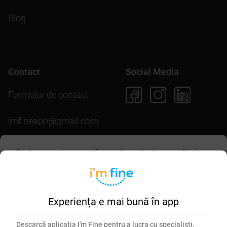
Blog
Contact
Social Media
Formular de contact
imfineapp@gmail.com
Pentru scopuri precum afișarea de conținut personalizat,
folosim module cookie. Acceptarea lor sau continuarea
Descarcă aplicația
navigării pe acest site înseamnă că ești de acord să
permiți colectarea de informații prin cookie-uri.
Mai multe
detalii în
politica de utilizare cookie-uri
.
Experiența e mai bună în app
Esențiale
Marketing
Descarcă aplicația I'm Fine pentru a lucra cu specialiști,