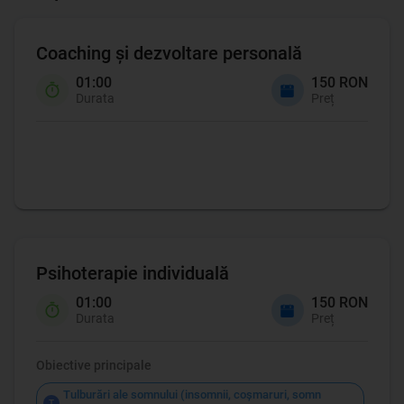
Coaching şi dezvoltare personală
01:00
150 RON
Durata
Preț
Coaching
Psihoterapie individuală
01:00
150 RON
Durata
Preț
Obiective principale
Tulburări ale somnului (insomnii, coşmaruri, somn 
T