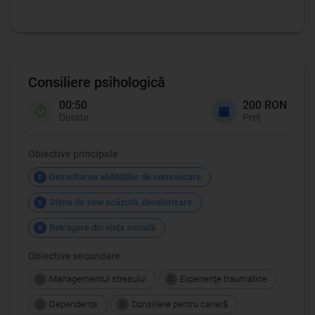
Consiliere psihologică
00:50
200 RON
Durata
Preț
Obiective principale
Dezvoltarea abilităţilor de comunicare
D
Stima de sine scăzută, devalorizare
S
Retragere din viaţa socială
R
Obiective secundare
Managementul stresului
Experienţe traumatice
M
E
Dependențe
Consiliere pentru carieră
D
C