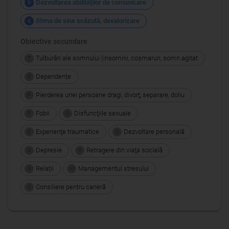
Dezvoltarea abilităţilor de comunicare
D
Stima de sine scăzută, devalorizare
S
Obiective secundare
Tulburări ale somnului (insomnii, coşmaruri, somn agitat
T
Dependențe
D
Pierderea unei persoane dragi, divorţ, separare, doliu
P
Fobii
Disfuncţiile sexuale
F
D
Experienţe traumatice
Dezvoltare personală
E
D
Depresie
Retragere din viaţa socială
D
R
Relații
Managementul stresului
R
M
Consiliere pentru carieră
C