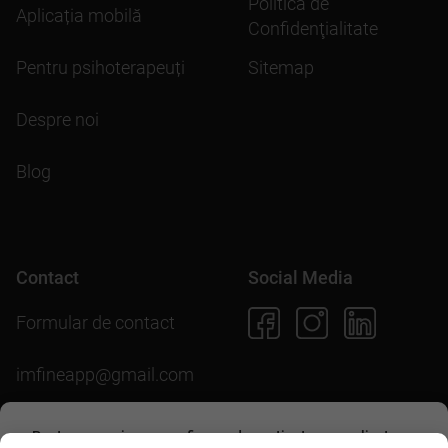
Politica de
Aplicația mobilă
Confidenţialitate
Pentru psihoterapeuți
Sitemap
Despre noi
Blog
Contact
Social Media
Formular de contact
imfineapp@gmail.com
Pentru scopuri precum afișarea de conținut personalizat,