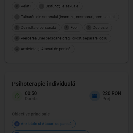
Relații
Disfuncţiile sexuale
R
D
Tulburări ale somnului (insomnii, coşmaruri, somn agitat
T
Dezvoltare personală
Fobii
Depresie
D
F
D
Pierderea unei persoane dragi, divorţ, separare, doliu
P
Anxietate şi Atacuri de panică
A
Psihoterapie individuală
00:50
220 RON
Durata
Preț
Obiective principale
Anxietate şi Atacuri de panică
A