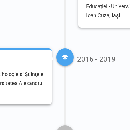
Educaţiei - Univers
Ioan Cuza, Iaşi
2016 - 2019
ă
hologie şi Ştiinţele
ersitatea Alexandru