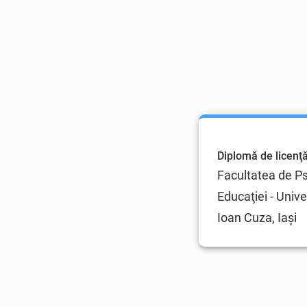
Diplomă de licenţ
Facultatea de Psi
Educaţiei - Univ
Ioan Cuza, Iaşi