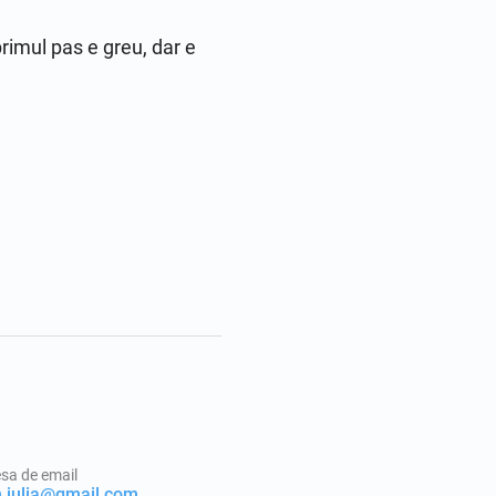
rimul pas e greu, dar e 
sa de email
h.iulia@gmail.com