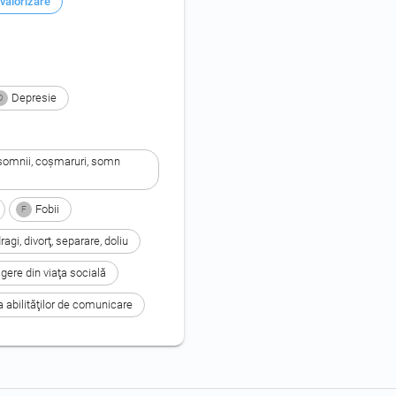
valorizare
Depresie
D
nsomnii, coşmaruri, somn 
Fobii
F
gi, divorţ, separare, doliu
gere din viaţa socială
 abilităţilor de comunicare