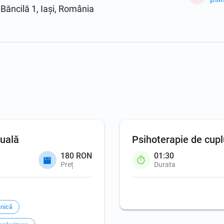
 Băncilă 1, Iași, România
duală
Psihoterapie de cupl
180 RON
01:30
Preț
Durata
anică