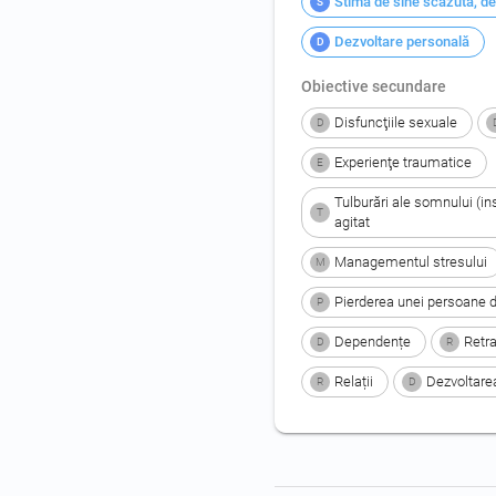
Stima de sine scăzută, de
S
Dezvoltare personală
D
Obiective secundare
Disfuncţiile sexuale
D
Experienţe traumatice
E
Tulburări ale somnului (i
T
agitat
Managementul stresului
M
Pierderea unei persoane dra
P
Dependențe
Retra
D
R
Relații
Dezvoltarea
R
D