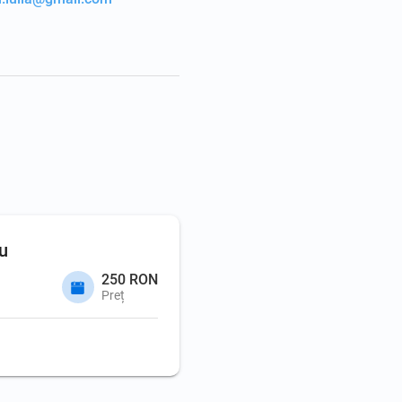
u
250 RON
Preț