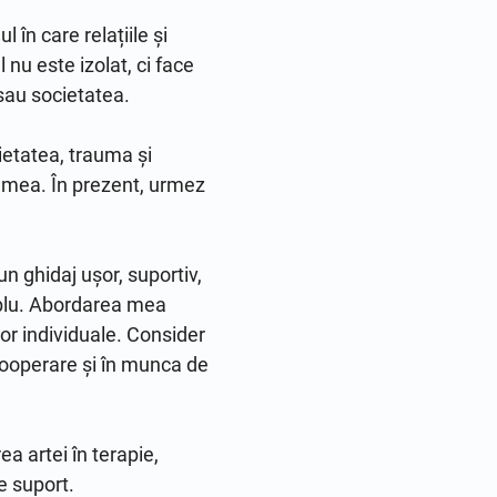
n care relațiile și 
u este izolat, ci face 
sau societatea.

tatea, trauma și 
 mea. În prezent, urmez 
n ghidaj ușor, suportiv, 
blu. Abordarea mea 
or individuale. Consider 
ooperare și în munca de 
 artei în terapie, 
 suport.
