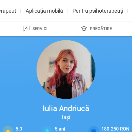
erapeut
Aplicația mobilă
Pentru psihoterapeuți
SERVICII
PREGĂTIRE
Iulia Andriucă
Iași
5.0
5
ani
180-250 RON