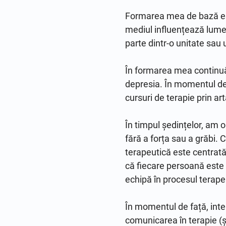
Formarea mea de bază este 
mediul influențează lumea 
parte dintr-o unitate sau 
În formarea mea continuă
depresia. În momentul de 
cursuri de terapie prin artă
În timpul ședințelor, am o
fără a forța sau a grăbi.
terapeutică este centrată 
că fiecare persoană este 
echipă în procesul terap
În momentul de față, inter
comunicarea în terapie (și