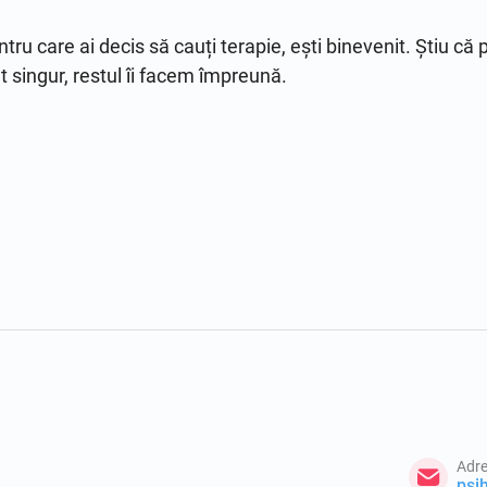
tru care ai decis să cauți terapie, ești binevenit. Știu că p
t singur, restul îi facem împreună.
Adre
psi