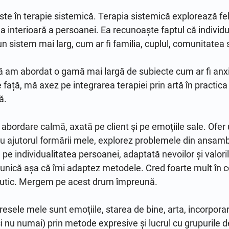
în terapie sistemică. Terapia sistemică explorează felul î
interioară a persoanei. Ea recunoaște faptul că individul n
un sistem mai larg, cum ar fi familia, cuplul, comunitatea 
 am abordat o gamă mai largă de subiecte cum ar fi anxie
față, mă axez pe integrarea terapiei prin artă în practica
.

 abordare calmă, axată pe client și pe emoțiile sale. Ofer u
 Cu ajutorul formării mele, explorez problemele din ansam
pe individualitatea persoanei, adaptată nevoilor și valoril
unică așa că îmi adaptez metodele. Cred foarte mult în c
eutic. Mergem pe acest drum împreună.

esele mele sunt emoțiile, starea de bine, arta, incorporarea
 nu numai) prin metode expresive și lucrul cu grupurile de