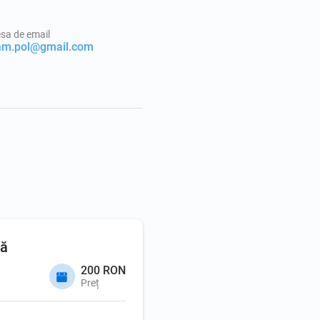
sa de email
iam.pol@gmail.com
că
200 RON
Preț