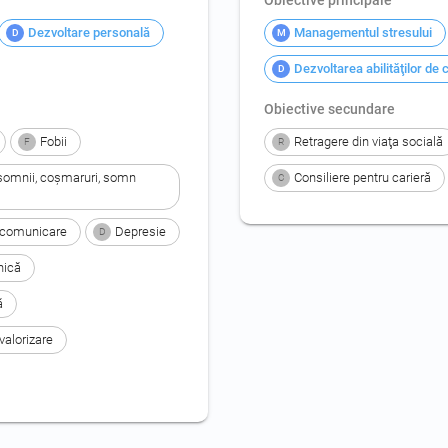
Dezvoltare personală
Managementul stresului
D
M
Dezvoltarea abilităţilor de
D
Obiective secundare
Fobii
Retragere din viaţa socială
F
R
nsomnii, coşmaruri, somn 
Consiliere pentru carieră
C
e comunicare
Depresie
D
nică
ă
valorizare