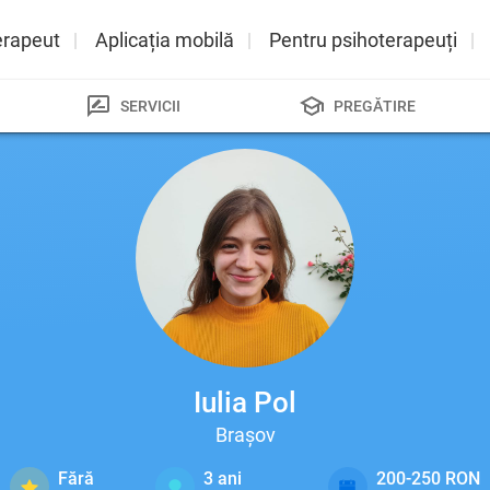
erapeut
Aplicația mobilă
Pentru psihoterapeuți
SERVICII
PREGĂTIRE
Iulia Pol
Brașov
Fără
3
ani
200-250 RON