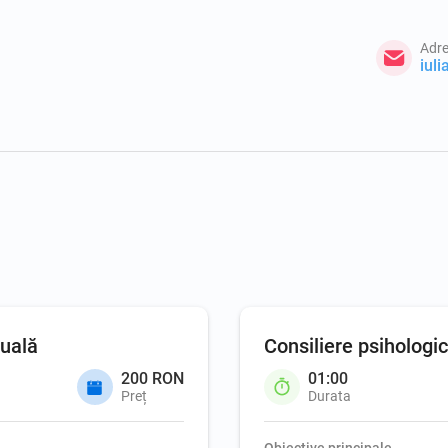
Adre
iul
duală
Consiliere psihologi
200 RON
01:00
Preț
Durata
Obiective principale