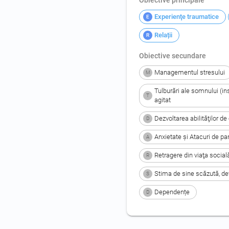
Experienţe traumatice
E
Relații
R
Obiective secundare
Managementul stresului
M
Tulburări ale somnului (i
T
agitat
Dezvoltarea abilităţilor d
D
Anxietate şi Atacuri de pa
A
Retragere din viaţa social
R
Stima de sine scăzută, de
S
Dependențe
D