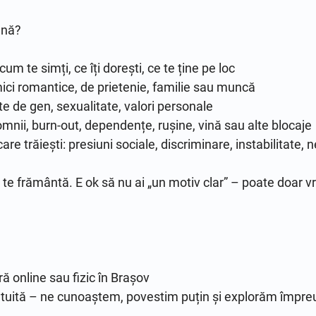
nă?

 cum te simți, ce îți dorești, ce te ține pe loc

namici romantice, de prietenie, familie sau muncă

ate de gen, sexualitate, valori personale

omnii, burn-out, dependențe, rușine, vină sau alte blocaje

are trăiești: presiuni sociale, discriminare, instabilitate, 
 te frământă. E ok să nu ai „un motiv clar” – poate doar vre
 online sau fizic în Brașov

tuită – ne cunoaștem, povestim puțin și explorăm împreună