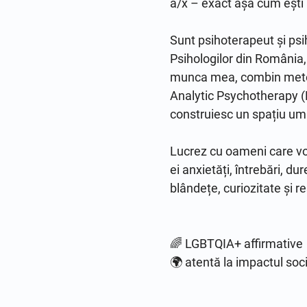
ă/x – exact așa cum ești
Sunt psihoterapeut și psih
Psihologilor din România,
munca mea, combin metode 
Analytic Psychotherapy (
construiesc un spațiu uman
Lucrez cu oameni care vor 
ei anxietăți, întrebări, dur
blândețe, curiozitate și re
🌈 LGBTQIA+ affirmative

🌍 atentă la impactul soci