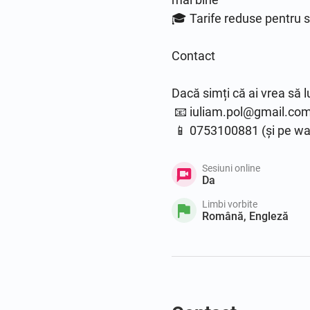
🎓 Tarife reduse pentru s
Contact

Dacă simți că ai vrea să l
 📧 iuliam.pol@gmail.com

Sesiuni online
Da
Limbi vorbite
Română, Engleză