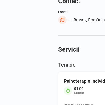
Contact
Locații
- -, Brașov, România
Servicii
Terapie
Psihoterapie indivi
01:00
Durata
Obiective principale