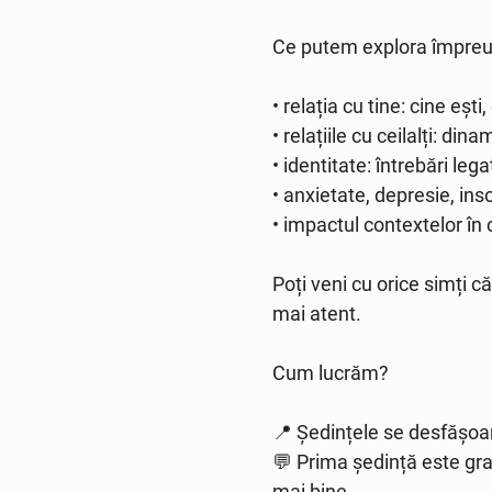
Ce putem explora împreu
• relația cu tine: cine ești,
• relațiile cu ceilalți: di
• identitate: întrebări leg
• anxietate, depresie, ins
• impactul contextelor în c
Poți veni cu orice simți că
mai atent.

Cum lucrăm?

📍 Ședințele se desfășoară
💬 Prima ședință este gra
mai bine
