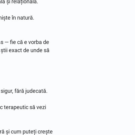
 și relațională.

ște în natură.

s — fie că e vorba de 
știi exact de unde să 
igur, fără judecată.

 terapeutic să vezi 
ră și cum puteți crește 