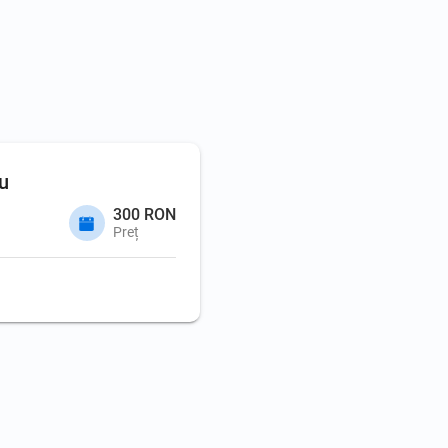
u
300 RON
Preț