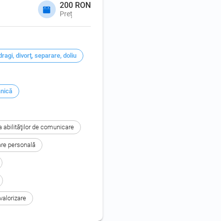
200 RON
Preț
agi, divorţ, separare, doliu
anică
 abilităţilor de comunicare
are personală
valorizare