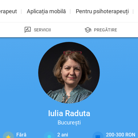
erapeut
Aplicația mobilă
Pentru psihoterapeuți
SERVICII
PREGĂTIRE
Iulia Raduta
București
Fără
2
ani
200-300 RON