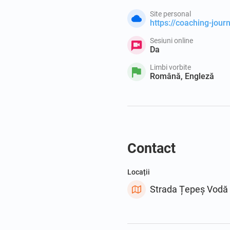
Site personal
https://coaching-journ
Sesiuni online
Da
Limbi vorbite
Română, Engleză
Contact
Locații
Strada Țepeș Vodă 