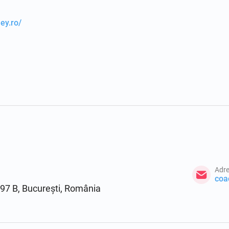
ey.ro/
Adre
coa
97 B, București, România