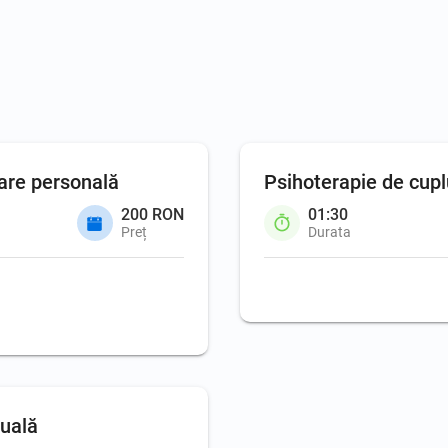
are personală
Psihoterapie de cupl
200 RON
01:30
Preț
Durata
duală