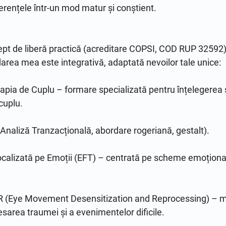
rențele într-un mod matur și conștient.

pt de liberă practică (acreditare COPSI, COD RUP 32592) 
rea mea este integrativă, adaptată nevoilor tale unice:

apia de Cuplu – formare specializată pentru înțelegerea și
cuplu.

Analiză Tranzacțională, abordare rogeriană, gestalt).

ocalizată pe Emoții (EFT) – centrată pe scheme emoțional
 (Eye Movement Desensitization and Reprocessing) – m
esarea traumei și a evenimentelor dificile.