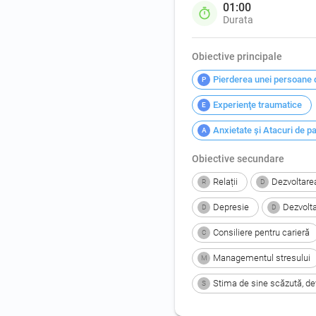
01:00
Durata
Obiective principale
Pierderea unei persoane dr
P
Experienţe traumatice
E
Anxietate şi Atacuri de p
A
Obiective secundare
Relații
Dezvoltarea
R
D
Depresie
Dezvolt
D
D
Consiliere pentru carieră
C
Managementul stresului
M
Stima de sine scăzută, de
S