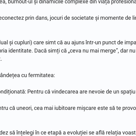
, burnout-ul și dinamicile complexe din viața profesională
econectez prin dans, jocuri de societate și momente de lini
al și cupluri) care simt că au ajuns într-un punct de impa
opria identitate. Dacă simți că „ceva nu mai merge”, dar nu 
.

ndețea cu fermitatea:

ndiționată: Pentru că vindecarea are nevoie de un spațiu s
ntru că uneori, cea mai iubitoare mișcare este să te provoc
dez să înțelegi în ce etapă a evoluției se află relația voast