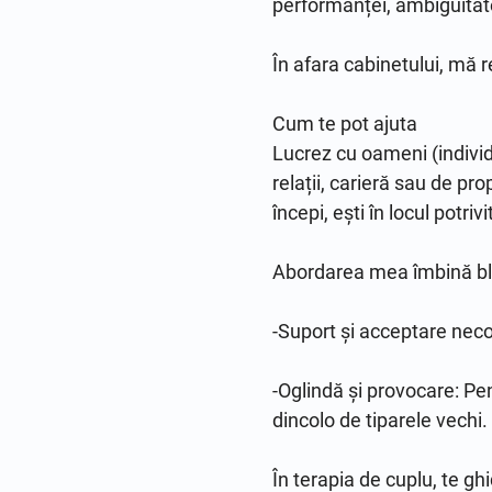
performanței, ambiguitatea
În afara cabinetului, mă r
Cum te pot ajuta

Lucrez cu oameni (individu
relații, carieră sau de pr
începi, ești în locul potrivit
Abordarea mea îmbină blâ
-Suport și acceptare neco
-Oglindă și provocare: Pe
dincolo de tiparele vechi.

În terapia de cuplu, te ghi