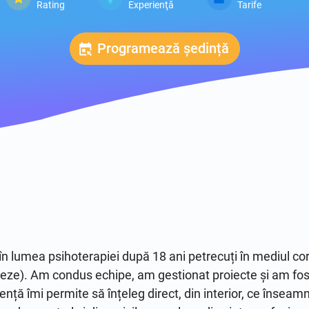
Rating
Experienţă
Tarife
Programează ședință
n lumea psihoterapiei după 18 ani petrecuți în mediul corp
ceze). Am condus echipe, am gestionat proiecte și am fos
nță îmi permite să înțeleg direct, din interior, ce înseam