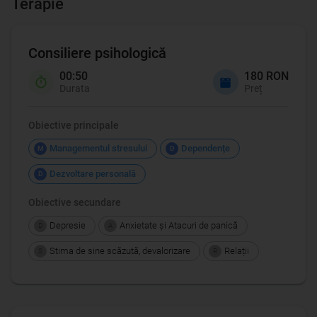
Terapie
Consiliere psihologică
00:50
180 RON
Durata
Preț
Obiective principale
Managementul stresului
Dependențe
M
D
Dezvoltare personală
D
Obiective secundare
Depresie
Anxietate şi Atacuri de panică
D
A
Stima de sine scăzută, devalorizare
Relații
S
R