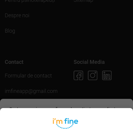
Despre noi
Blog
Contact
Social Media
Formular de contact
imfineapp@gmail.com
Pentru scopuri precum afișarea de conținut personalizat,
folosim module cookie. Acceptarea lor sau continuarea
navigării pe acest site înseamnă că ești de acord să
Descarcă aplicația
permiți colectarea de informații prin cookie-uri.
Mai multe