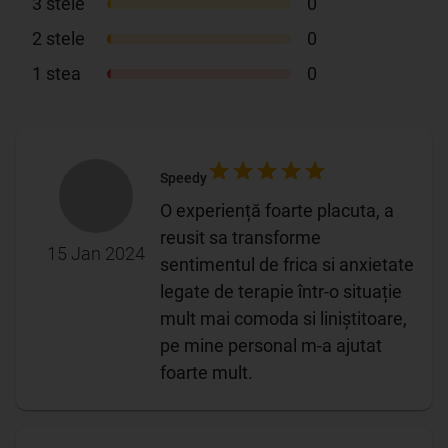
3
stele
0
2
stele
0
1
stea
0
Speedy
O experiență foarte placuta, a
reusit sa transforme
15 Jan 2024
sentimentul de frica si anxietate
legate de terapie într-o situație
mult mai comoda si liniștitoare,
pe mine personal m-a ajutat
foarte mult.