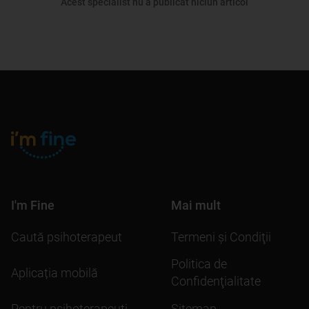
Acest specialist nu a publicat niciun articol
I'm Fine
Mai mult
Caută psihoterapeut
Termeni şi Condiţii
Politica de
Aplicația mobilă
Confidenţialitate
Pentru psihoterapeuți
Sitemap