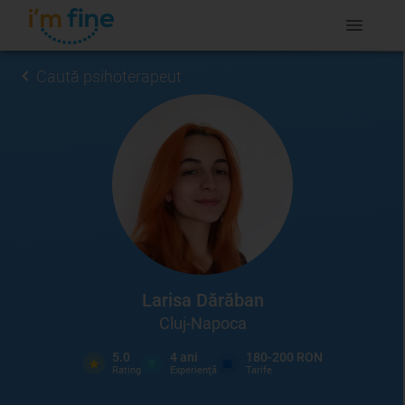
Caută psihoterapeut
Larisa Dărăban
Cluj-Napoca
5.0
4
ani
180-200 RON
Rating
Experienţă
Tarife