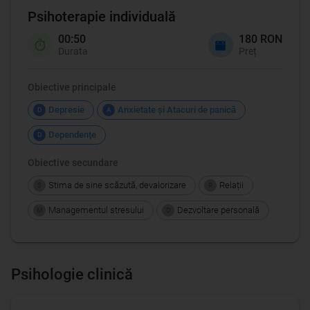
Psihoterapie individuală
00:50
180 RON
Durata
Preț
Obiective principale
Depresie
Anxietate şi Atacuri de panică
D
A
Dependențe
D
Obiective secundare
Stima de sine scăzută, devalorizare
Relații
S
R
Managementul stresului
Dezvoltare personală
M
D
Psihologie clinică