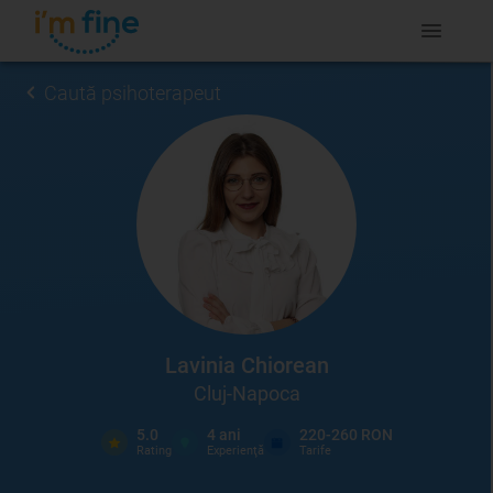
Caută psihoterapeut
Lavinia Chiorean
Cluj-Napoca
5.0
4
ani
220-260 RON
Rating
Experienţă
Tarife