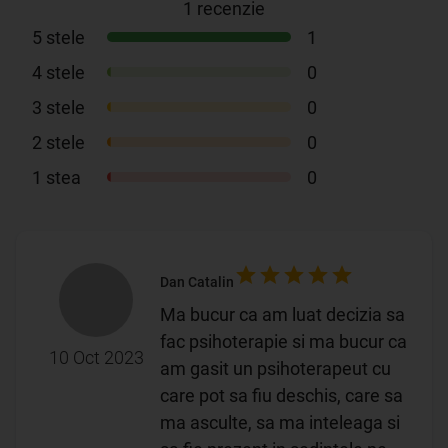
1
recenzie
5
stele
1
4
stele
0
3
stele
0
2
stele
0
1
stea
0
Dan Catalin
Ma bucur ca am luat decizia sa
fac psihoterapie si ma bucur ca
10 Oct 2023
am gasit un psihoterapeut cu
care pot sa fiu deschis, care sa
ma asculte, sa ma inteleaga si