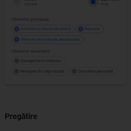
Durata
Preț
Obiective principale
Anxietate şi Atacuri de panică
Depresie
A
D
Stima de sine scăzută, devalorizare
S
Obiective secundare
Managementul stresului
M
Retragere din viaţa socială
Dezvoltare personală
R
D
Pregătire