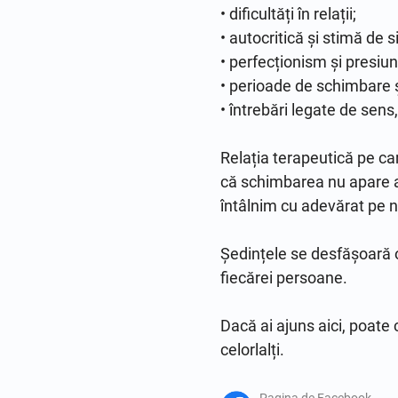
• dificultăți în relații;

• autocritică și stimă de s
• perfecționism și presiun
• perioade de schimbare și
• întrebări legate de sens, 
Relația terapeutică pe ca
că schimbarea nu apare a
întâlnim cu adevărat pe no
Ședințele se desfășoară on
fiecărei persoane.

Dacă ai ajuns aici, poate c
celorlalți.
Pagina de Facebook