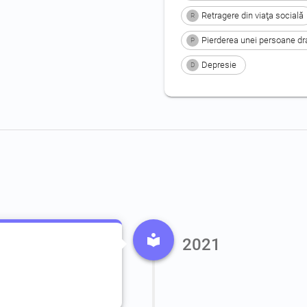
Retragere din viaţa socială
R
Pierderea unei persoane drag
P
Depresie
D
2021