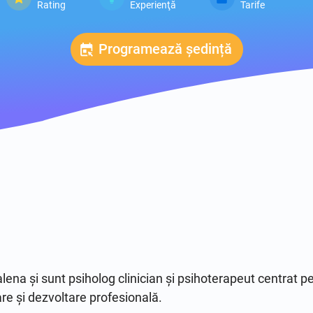
Rating
Experienţă
Tarife
Programează ședință
 și sunt psiholog clinician și psihoterapeut centrat pe 
e și dezvoltare profesională.
