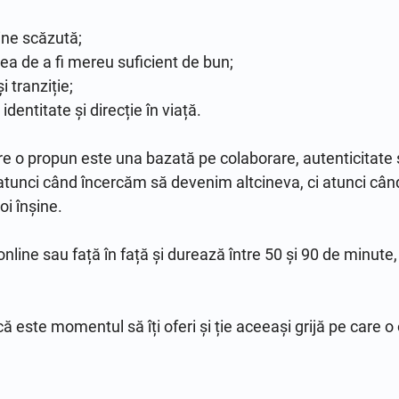
ine scăzută;

ea de a fi mereu suficient de bun;

 tranziție;

identitate și direcție în viață.

re o propun este una bazată pe colaborare, autenticitate ș
tunci când încercăm să devenim altcineva, ci atunci cân
i înșine.

line sau față în față și durează între 50 și 90 de minute, 
ă este momentul să îți oferi și ție aceeași grijă pe care o 