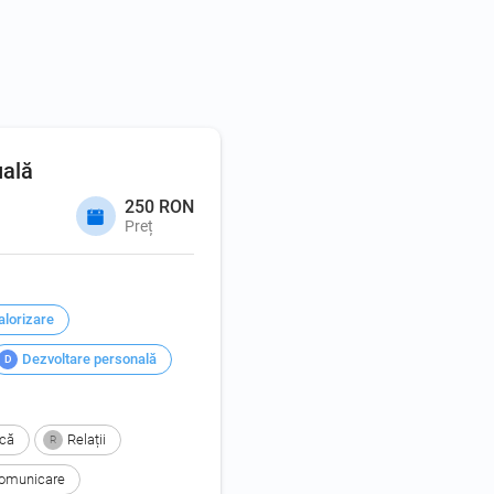
uală
250 RON
Preț
alorizare
Dezvoltare personală
D
ică
Relații
R
 comunicare