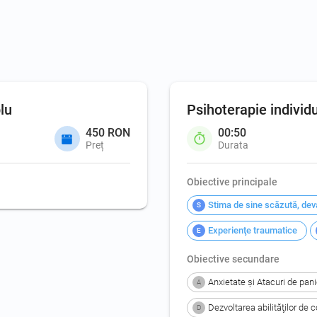
lu
Psihoterapie individ
450 RON
00:50
Preț
Durata
Obiective principale
Stima de sine scăzută, dev
S
Experienţe traumatice
E
Obiective secundare
Anxietate şi Atacuri de pan
A
Dezvoltarea abilităţilor de
D