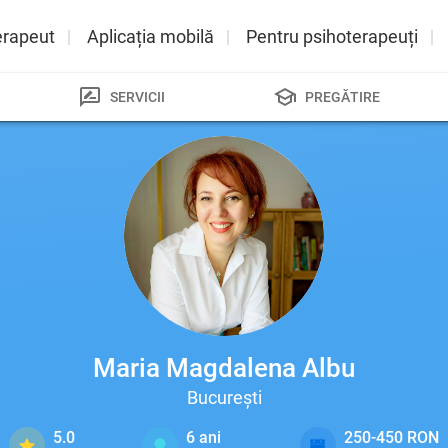
erapeut
Aplicația mobilă
Pentru psihoterapeuți
SERVICII
PREGĂTIRE
Maria Magdalena Albu
București
5.0
6
ani
250-450 RON