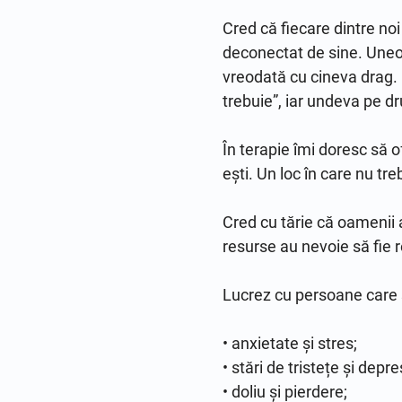
Cred că fiecare dintre noi
deconectat de sine. Uneor
vreodată cu cineva drag. 
trebuie”, iar undeva pe d
În terapie îmi doresc să of
ești. Un loc în care nu tr
Cred cu tărie că oamenii 
resurse au nevoie să fie r
Lucrez cu persoane care s
• anxietate și stres;

• stări de tristețe și depres
• doliu și pierdere;
