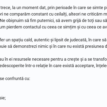
 trece, la un moment dat, prin perioade în care se simte pi
i ne comparăm constant cu ceilalți, alteori ne criticăm m
Ne obișnuim să fim puternici, să avem grijă de toți sau s
rum pierdem contactul cu ceea ce simțim și cu ceea ce av
er un spațiu cald, autentic și lipsit de judecată, în care s
ebuie să demonstrezi nimic și în care nu există presiunea de 
au în ei resursele necesare pentru a crește și a se transfo
edescoperite într-o relație în care există acceptare, înțele
e confruntă cu:

ie;
