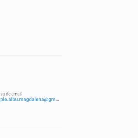
sa de email
terapie.albu.magdalena@gmail.com