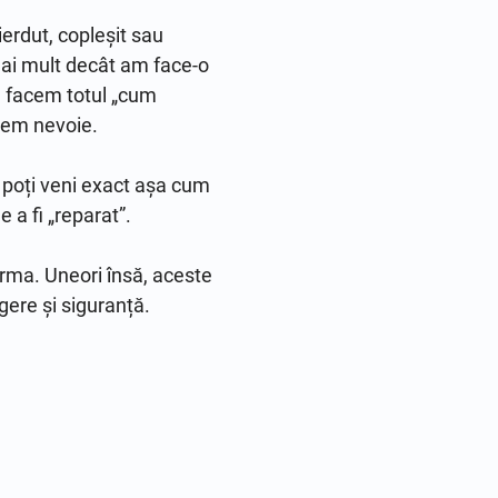
erdut, copleșit sau 
ai mult decât am face-o 
ă facem totul „cum 
em nevoie.

ă poți veni exact așa cum 
a fi „reparat”.

rma. Uneori însă, aceste 
gere și siguranță.
