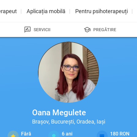
erapeut
Aplicația mobilă
Pentru psihoterapeuți
SERVICII
PREGĂTIRE
Oana Megulete
Brașov, București, Oradea, Iași
Fără
6
ani
180 RON