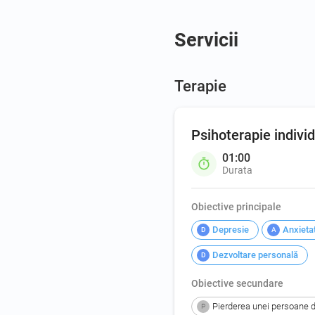
Servicii
Terapie
Psihoterapie indivi
01:00
Durata
Obiective principale
Depresie
Anxietat
D
A
Dezvoltare personală
D
Obiective secundare
Pierderea unei persoane dra
P