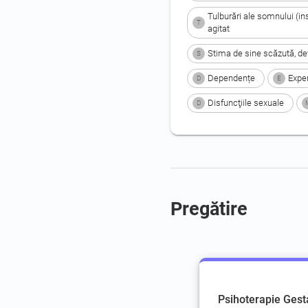
Tulburări ale somnului (i
T
agitat
Stima de sine scăzută, de
S
Dependențe
Expe
D
E
Disfuncţiile sexuale
D
Pregătire
Psihoterapie Gesta