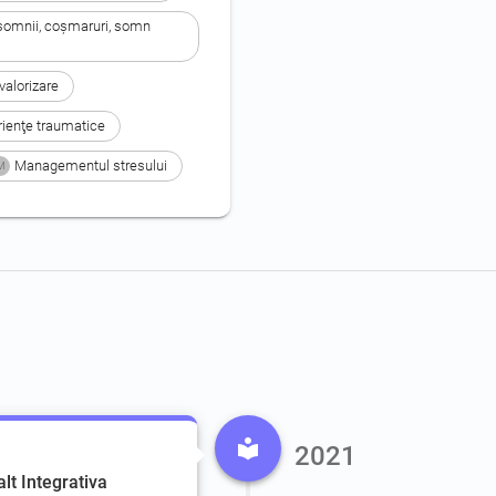
nsomnii, coşmaruri, somn 
valorizare
rienţe traumatice
Managementul stresului
M
2021
lt Integrativa