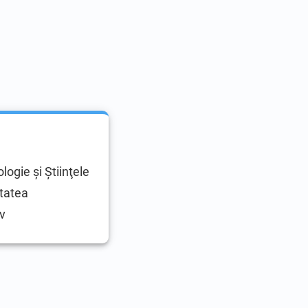
logie şi Ştiinţele
itatea
v