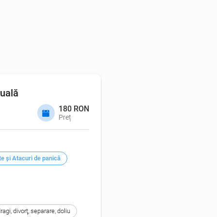
duală
180 RON
Preț
e şi Atacuri de panică
gi, divorţ, separare, doliu