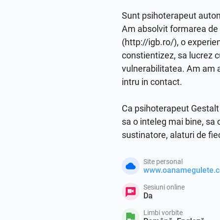
Sunt psihoterapeut autonom
Am absolvit formarea de Ge
(http://igb.ro/), o exper
constientizez, sa lucrez c
vulnerabilitatea. Am am a
intru in contact.

Ca psihoterapeut Gestalt i
sa o inteleg mai bine, sa o
sustinatore, alaturi de fie
Site personal
www.oanamegulete.
Sesiuni online
Da
Limbi vorbite