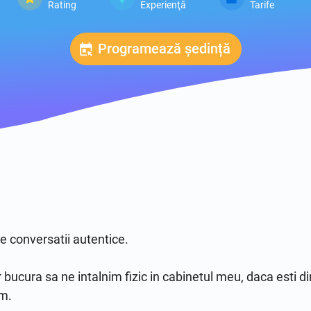
Rating
Experienţă
Tarife
Programează ședință
e conversatii autentice.

ucura sa ne intalnim fizic in cabinetul meu, daca esti din al
.
