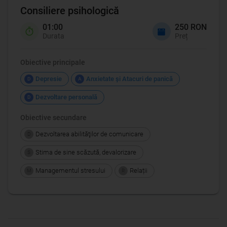
Consiliere psihologică
01:00
250 RON
Durata
Preț
Obiective principale
Depresie
Anxietate şi Atacuri de panică
D
A
Dezvoltare personală
D
Obiective secundare
Dezvoltarea abilităţilor de comunicare
D
Stima de sine scăzută, devalorizare
S
Managementul stresului
Relații
M
R