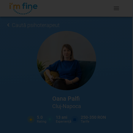
Caută psihoterapeut
Oana Palfi
Cluj-Napoca
5.0
13
ani
250-350 RON
Rating
Experienţă
Tarife