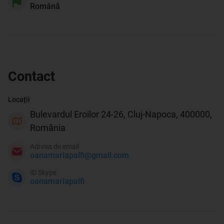
Română
Contact
Locații
Bulevardul Eroilor 24-26, Cluj-Napoca, 400000,
România
Adresa de email
oanamariapalfi@gmail.com
ID Skype
oanamariapalfi