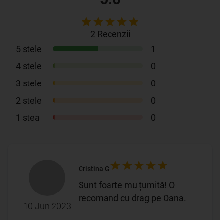
2
Recenzii
5
stele
1
4
stele
0
3
stele
0
2
stele
0
1
stea
0
Cristina G
Sunt foarte mulțumită! O
recomand cu drag pe Oana.
10 Jun 2023