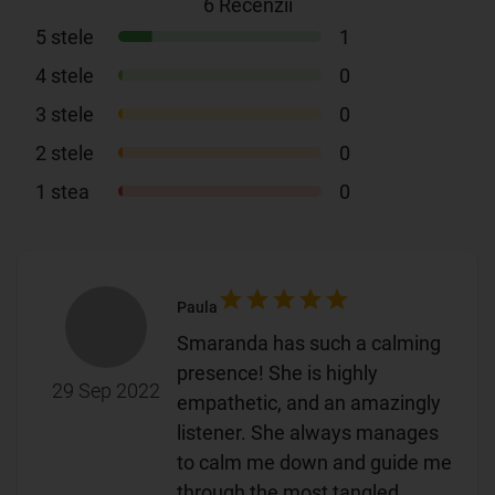
6
Recenzii
5
stele
1
4
stele
0
3
stele
0
2
stele
0
1
stea
0
Paula
Smaranda has such a calming
presence! She is highly
29 Sep 2022
empathetic, and an amazingly
listener. She always manages
to calm me down and guide me
through the most tangled