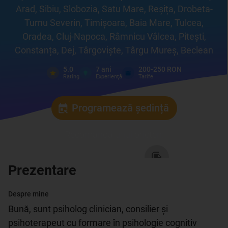
Arad, Sibiu, Slobozia, Satu Mare, Reșița, Drobeta-
Turnu Severin, Timișoara, Baia Mare, Tulcea,
Oradea, Cluj-Napoca, Râmnicu Vâlcea, Pitești,
Constanța, Dej, Târgoviște, Târgu Mureș, Beclean
5.0
7
ani
200-250 RON
Rating
Experienţă
Tarife
Programează ședință
Recomandă unui prieten
:
Prezentare
Despre mine
Bună, sunt psiholog clinician, consilier și 
psihoterapeut cu formare în psihologie cognitiv 