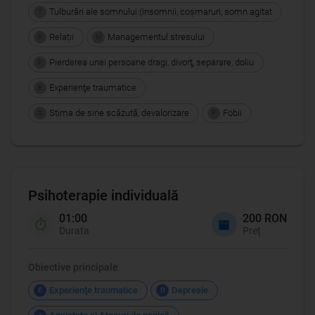
Tulburări ale somnului (insomnii, coşmaruri, somn agitat
T
Relații
Managementul stresului
R
M
Pierderea unei persoane dragi, divorţ, separare, doliu
P
Experienţe traumatice
E
Stima de sine scăzută, devalorizare
Fobii
S
F
Psihoterapie individuală
01:00
200 RON
Durata
Preț
Obiective principale
Experienţe traumatice
Depresie
E
D