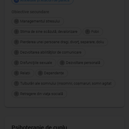
Anxietate şi Atacuri de panică
A
Obiective secundare
Managementul stresului
M
Stima de sine scăzută, devalorizare
Fobii
S
F
Pierderea unei persoane dragi, divorţ, separare, doliu
P
Dezvoltarea abilităţilor de comunicare
D
Disfuncţiile sexuale
Dezvoltare personală
D
D
Relații
Dependențe
R
D
Tulburări ale somnului (insomnii, coşmaruri, somn agitat
T
Retragere din viaţa socială
R
Psihoterapie de cuplu