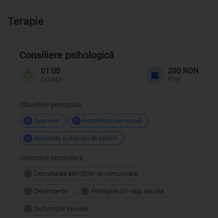
Terapie
Consiliere psihologică
01:00
200 RON
Durata
Preț
Obiective principale
Depresie
Dezvoltare personală
D
D
Anxietate şi Atacuri de panică
A
Obiective secundare
Dezvoltarea abilităţilor de comunicare
D
Dependențe
Retragere din viaţa socială
D
R
Disfuncţiile sexuale
D