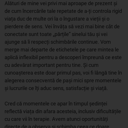
Alături de mine vei privi mai aproape de prezent și 
de cum încercările tale repetate de a-ți controla rigid 
viața duc de multe ori la o îngustare a vieții și o 
pierdere de sens. Vei învăța să vezi mai bine cât de 
conectate sunt toate „părțile” sinelui tău și vei 
ajunge să îi respecți schimbările continue. Vom 
merge mai departe de etichetele pe care mintea le 
aplică inflexibil pentru a descoperi împreună ce este 
cu adevărat important pentru tine. Și cum 
cunoașterea este doar primul pas, voi fi lângă tine în 
alegerea consecventă de pași mici spre momentele 
și lucrurile ce îți aduc sens, satisfacție și viață.

Cred că momentele ce apar în timpul ședinței 
reflectă viața din afara acesteia, inclusiv dificultățile 
cu care vii în terapie. Avem atunci oportunități 
directe de a observa și schimba ceea ce doare, 