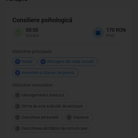
Consiliere psihologică
00:50
170 RON
Durata
Preț
Obiective principale
Relații
Retragere din viaţa socială
R
R
Anxietate şi Atacuri de panică
A
Obiective secundare
Managementul stresului
M
Stima de sine scăzută, devalorizare
S
Dezvoltare personală
Depresie
D
D
Dezvoltarea abilităţilor de comunicare
D