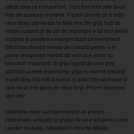
adică ceea ce e important. Sunt frecvent cele două 
fețe ale aceleași monede. Faptul că eviți să le arăți 
celor dragi adevărata ta față vine din grija față de 
relația voastră și de cât de important e să nu îi pierzi. 
Izolarea și pierderea energiei după un eveniment 
dificil marchează nevoia de o pauză pentru a te 
putea reorganiza mental să vezi ce e acum cu 
adevărat important. Și grija legată de cum poți 
schimba aceste experiențe, grija cu care te prezinți 
la psiholog, îmi indică lucruri și activități valoroase la 
care nu ai mai ajuns de ceva timp. Putem face pași 
spre ele! 

Ședințele mele sunt permanent un proces 
colaborativ, empatic și ghidat de ce e util pentru tine. 
Lucrăm cu curaj, coborând în locurile dificile, 