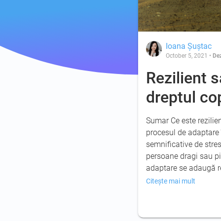
Ioana Șuștac
October 5, 2021
•
Dez
Rezilient 
dreptul co
Sumar Ce este rezilien
procesul de adaptare 
semnificative de stre
persoane dragi sau pi
adaptare se adaugă 
Citește mai mult