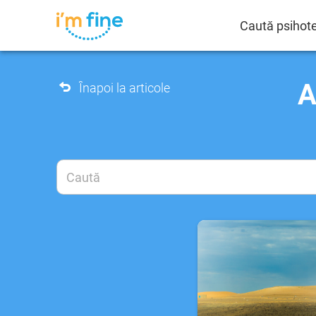
Caută psihot
A
Înapoi la articole