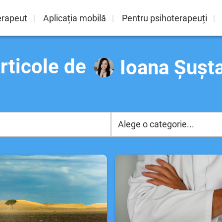
erapeut
Aplicația mobilă
Pentru psihoterapeuți
rticole de
Ioana Șușt
Alege o categorie...