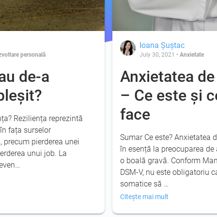
Ioana Șuștac
voltare personală
July 30, 2021
•
Anxietate
sau de-a
Anxietatea de
pleșit?
– Ce este și 
face
ța? Reziliența reprezintă
în fața surselor
Sumar Ce este? Anxietatea d
s, precum pierderea unei
în esență la preocuparea de
erderea unui job. La
o boală gravă. Conform Man
reven…
DSM-V, nu este obligatoriu 
somatice să …
Citește mai mult