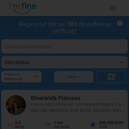
Alege unul din cei
303
de psihologi
verificați!
Ordonează
Filtre
Relevanţă
Smaranda
Puscasu
Psihoterapie individuală, Consiliere psihologică, Psihot
Alba Iulia, Alexandria, Arad, Bacău, Baia Mare, Beclean,
5.0
7
ani
200-250 RON
Rating
Experienţă
Tarife