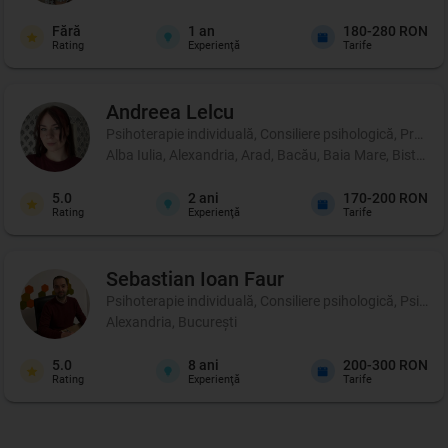
Fără
1
an
180-280 RON
Rating
Experienţă
Tarife
Andreea
Lelcu
Psihoterapie individuală, Consiliere psihologică, Profil p
Alba Iulia, Alexandria, Arad, Bacău, Baia Mare, Bistrița
5.0
2
ani
170-200 RON
Rating
Experienţă
Tarife
Sebastian Ioan
Faur
Psihoterapie individuală, Consiliere psihologică, Psih
Alexandria, București
5.0
8
ani
200-300 RON
Rating
Experienţă
Tarife