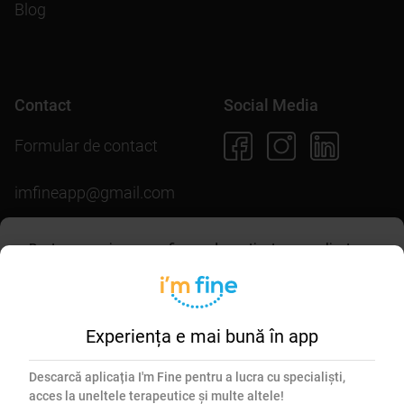
Blog
Contact
Social Media
Formular de contact
imfineapp@gmail.com
Pentru scopuri precum afișarea de conținut personalizat,
folosim module cookie. Acceptarea lor sau continuarea
Descarcă aplicația
navigării pe acest site înseamnă că ești de acord să
permiți colectarea de informații prin cookie-uri.
Mai multe
detalii în
politica de utilizare cookie-uri
.
Experiența e mai bună în app
Esențiale
Marketing
Descarcă aplicația I'm Fine pentru a lucra cu specialiști,
acces la uneltele terapeutice și multe altele!