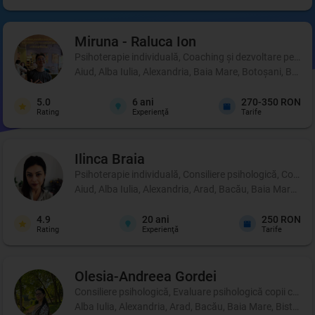
Miruna - Raluca
Ion
Psihoterapie individuală, Coaching şi dezvoltare person
Aiud, Alba Iulia, Alexandria, Baia Mare, Botoșani, Brașo
5.0
6
ani
270-350 RON
Rating
Experienţă
Tarife
Ilinca
Braia
Psihoterapie individuală, Consiliere psihologică, Coachi
Aiud, Alba Iulia, Alexandria, Arad, Bacău, Baia Mare, B
4.9
20
ani
250 RON
Rating
Experienţă
Tarife
Olesia-Andreea
Gordei
Consiliere psihologică, Evaluare psihologică copii cu di
Alba Iulia, Alexandria, Arad, Bacău, Baia Mare, Bistrița