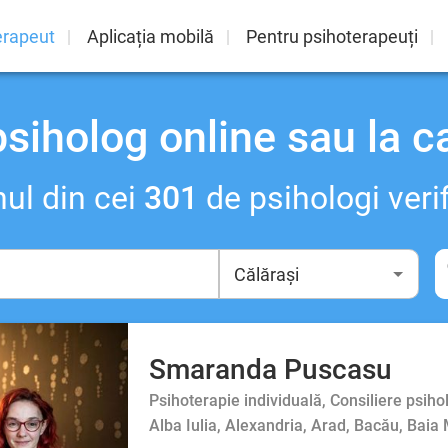
erapeut
Aplicația mobilă
Pentru psihoterapeuți
psiholog online sau la c
ul din cei
301
de psihologi verif
Smaranda Puscasu
Psihoterapie individuală, Consiliere psiho
Alba Iulia, Alexandria, Arad, Bacău, Baia 