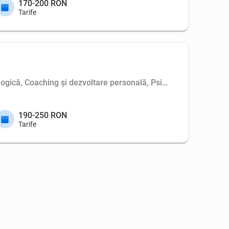
170-200 RON
Tarife
logică, Coaching şi dezvoltare personală, Psihoterapie de cuplu
190-250 RON
Tarife