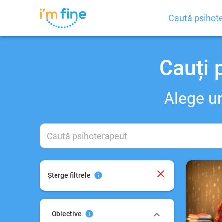
Caută psihot
Depresie
Anxietate şi Atacuri de panică
Cauți 
Relații
Dependențe
Alege un
Dezvoltare personală
Coaching
Consiliere pentru carieră
Dezvoltarea abilităţilor de
comunicare
Șterge filtrele
Disfuncţiile sexuale
Experienţe traumatice
Obiective