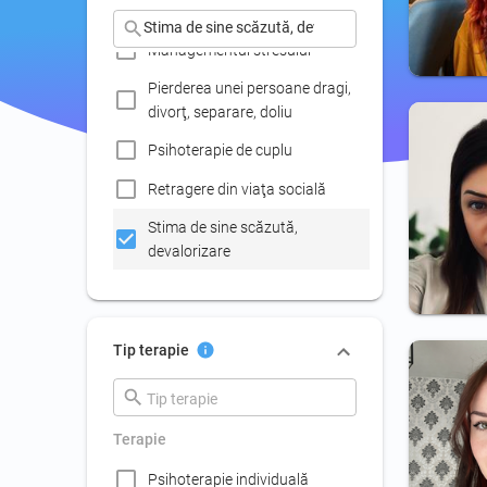
Fobii
Managementul stresului
Pierderea unei persoane dragi,
divorţ, separare, doliu
Psihoterapie de cuplu
Retragere din viaţa socială
Stima de sine scăzută,
devalorizare
Terapie de familie
Tulburări ale somnului
Tip terapie
(insomnii, coşmaruri, somn
agitat
Terapie
Psihoterapie individuală