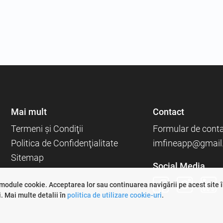
Mai mult
Contact
Termeni şi Condiţii
Formular de cont
Politica de Confidenţialitate
imfineapp@gmail
Sitemap
Social Media
 module cookie. Acceptarea lor sau continuarea navigării pe acest site
.
Mai multe detalii în
politica de utilizare cookie-uri
.