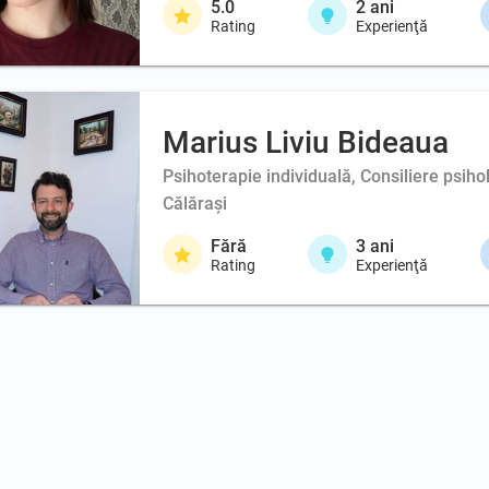
5.0
2
ani
Rating
Experienţă
Marius Liviu Bideaua
Psihoterapie individuală, Consiliere psiho
Călărași
Fără
3
ani
Rating
Experienţă