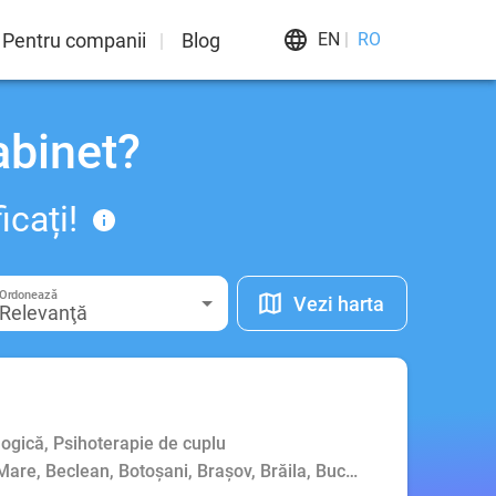
Pentru companii
Blog
EN
RO
abinet?
icați!
Ordonează
Vezi harta
Relevanţă
logică, Psihoterapie de cuplu
Mare, Beclean, Botoșani, Brașov, Brăila, București, Buzău, Cluj