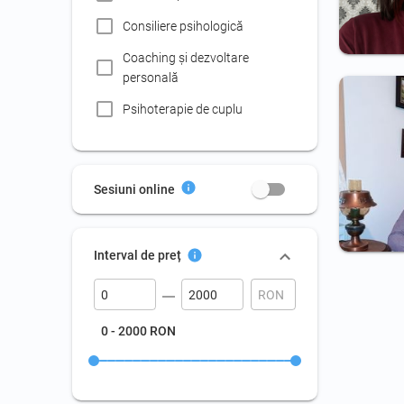
Consiliere psihologică
Coaching şi dezvoltare
personală
Psihoterapie de cuplu
Terapie de familie
Psihoterapie prin Realitate
Sesiuni online
Virtuală (VR)
Psihologie clinică
Interval de preț
Raport evaluare psihologică
pentru Comisia Persoanelor
cu Handicap
Raport evaluare psihologică
0 - 2000 RON
pentru clasa
0/grădiniţă/sprijin
Evaluare psihologică copii cu