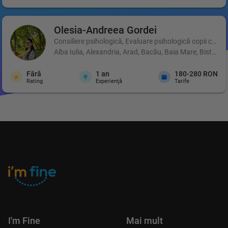
Olesia-Andreea
Gordei
Consiliere psihologică, Evaluare psihologică copii cu di
Alba Iulia, Alexandria, Arad, Bacău, Baia Mare, Bistrița
Fără
1
an
180-280 RON
Rating
Experienţă
Tarife
I'm Fine
Mai mult