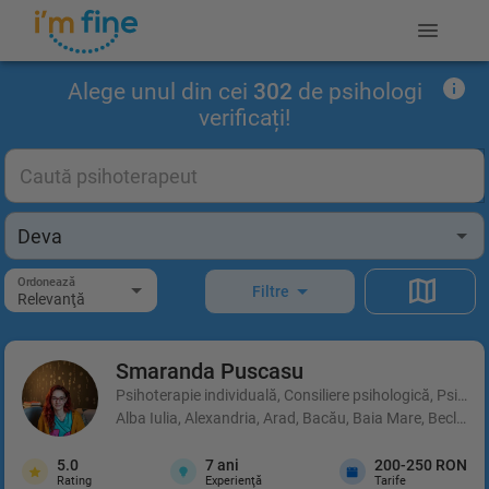
Alege unul din cei
302
de psihologi
verificați!
Ordonează
Filtre
Relevanţă
Smaranda
Puscasu
Psihoterapie individuală, Consiliere psihologică, Psihot
Alba Iulia, Alexandria, Arad, Bacău, Baia Mare, Beclean,
5.0
7
ani
200-250 RON
Rating
Experienţă
Tarife