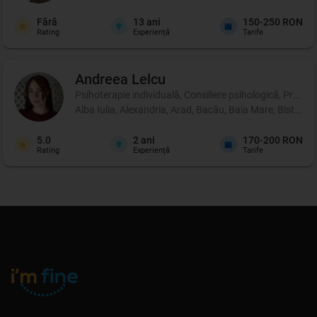
Fără
13
ani
150-250 RON
Rating
Experienţă
Tarife
Andreea
Lelcu
Psihoterapie individuală, Consiliere psihologică, Profil p
Alba Iulia, Alexandria, Arad, Bacău, Baia Mare, Bistrița
5.0
2
ani
170-200 RON
Rating
Experienţă
Tarife