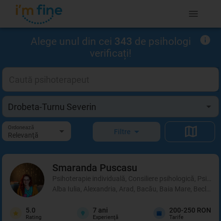
Alege unul din cei
343
de psihologi
verificați!
Ordonează
Filtre
Relevanţă
Smaranda
Puscasu
Psihoterapie individuală, Consiliere psihologică, Psihot
Alba Iulia, Alexandria, Arad, Bacău, Baia Mare, Beclean,
5.0
7
ani
200-250 RON
Rating
Experienţă
Tarife