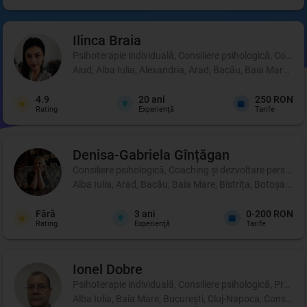
Ilinca
Braia
Psihoterapie individuală, Consiliere psihologică, Coachi
Aiud, Alba Iulia, Alexandria, Arad, Bacău, Baia Mare, B
4.9
20
ani
250 RON
Rating
Experienţă
Tarife
Denisa-Gabriela
Gînțăgan
Consiliere psihologică, Coaching şi dezvoltare personală
Alba Iulia, Arad, Bacău, Baia Mare, Bistrița, Botoșani, 
Fără
3
ani
0-200 RON
Rating
Experienţă
Tarife
Ionel
Dobre
Psihoterapie individuală, Consiliere psihologică, Profil p
Alba Iulia, Baia Mare, București, Cluj-Napoca, Constanța