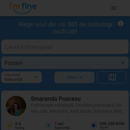
Alege unul din cei
301
de psihologi
verificați!
Ordonează
Filtre
Relevanţă
Smaranda
Puscasu
Psihoterapie individuală, Consiliere psihologică, Psihot
Alba Iulia, Alexandria, Arad, Bacău, Baia Mare, Beclean,
5.0
7
ani
200-250 RON
Rating
Experienţă
Tarife