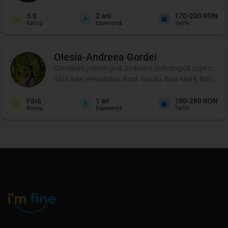
5.0
2
ani
170-200 RON
Rating
Experienţă
Tarife
Olesia-Andreea
Gordei
Consiliere psihologică, Evaluare psihologică copii cu di
Alba Iulia, Alexandria, Arad, Bacău, Baia Mare, Bistrița
Fără
1
an
180-280 RON
Rating
Experienţă
Tarife