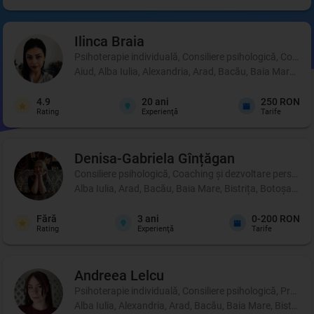
Ilinca
Braia
Psihoterapie individuală, Consiliere psihologică, Coachi
Aiud, Alba Iulia, Alexandria, Arad, Bacău, Baia Mare, B
4.9
20
ani
250 RON
Rating
Experienţă
Tarife
Denisa-Gabriela
Gînțăgan
Consiliere psihologică, Coaching şi dezvoltare personală
Alba Iulia, Arad, Bacău, Baia Mare, Bistrița, Botoșani, 
Fără
3
ani
0-200 RON
Rating
Experienţă
Tarife
Andreea
Lelcu
Psihoterapie individuală, Consiliere psihologică, Profil p
Alba Iulia, Alexandria, Arad, Bacău, Baia Mare, Bistrița