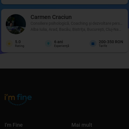
Carmen
Craciun
Consiliere psihologică, Coaching şi dezvoltare personală,
Alba Iulia, Arad, Bacău, Bistrița, București, Cluj-Napoca
5.0
6
ani
200-350 RON
Rating
Experienţă
Tarife
I'm Fine
Mai mult