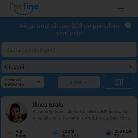
Alege unul din cei
303
de psihologi
verificați!
Ordonează
Filtre
Relevanţă
Ilinca
Braia
Psihoterapie individuală, Consiliere psihologică, Coachi
Aiud, Alba Iulia, Alexandria, Arad, Bacău, Baia Mare, B
4.9
20
ani
250 RON
Rating
Experienţă
Tarife