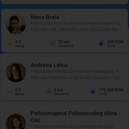
Ilinca
Braia
Psihoterapie individuală, Consiliere psihologică, Coachi
Aiud, Alba Iulia, Alexandria, Arad, Bacău, Baia Mare, B
4.9
20
ani
250 RON
Rating
Experienţă
Tarife
Andreea
Lelcu
Psihoterapie individuală, Consiliere psihologică, Profil p
Alba Iulia, Alexandria, Arad, Bacău, Baia Mare, Bistrița
5.0
2
ani
170-200 RON
Rating
Experienţă
Tarife
Psihoterapeut Psihosexolog
Alina
Coc
Psihoterapie individuală, Psihoterapie de cuplu