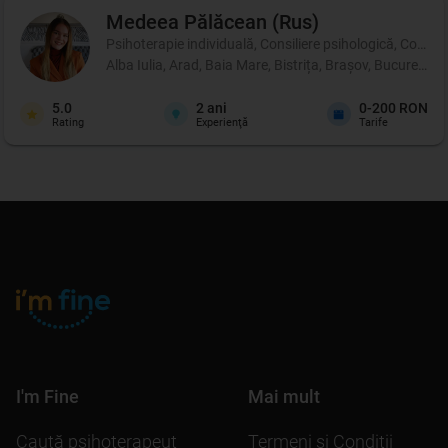
Medeea
Pălăcean (Rus)
Psihoterapie individuală, Consiliere psihologică, Coachi
Alba Iulia, Arad, Baia Mare, Bistrița, Brașov, București
5.0
2
ani
0-200 RON
Rating
Experienţă
Tarife
I'm Fine
Mai mult
Caută psihoterapeut
Termeni şi Condiţii