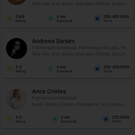
Alba Iulia, Arad, Bacău, Baia Mare, Bistrița, Brașov, Br
Fără
6
ani
300-400 RON
Rating
Experienţă
Tarife
Andreea
Saraev
Psihoterapie individuală, Psihoterapie de cuplu, Terapie 
Alba Iulia, Arad, Bacău, Baia Mare, Bistrița, București,
5.0
4
ani
300-450 RON
Rating
Experienţă
Tarife
Anca
Cristea
Psihoterapie individuală
Bacău, Bistrița, Brașov, Cluj-Napoca, Iași, Oradea, Sibi
5.0
2
ani
220 RON
Rating
Experienţă
Tarife