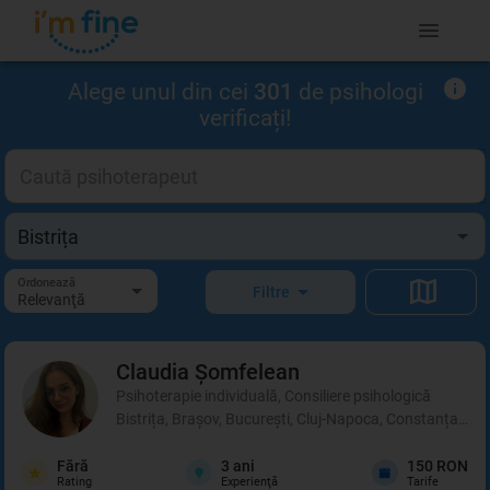
Alege unul din cei
301
de psihologi
verificați!
Ordonează
Filtre
Relevanţă
Claudia
Șomfelean
Psihoterapie individuală, Consiliere psihologică
Bistrița, Brașov, București, Cluj-Napoca, Constanța, Iași
Fără
3
ani
150 RON
Rating
Experienţă
Tarife