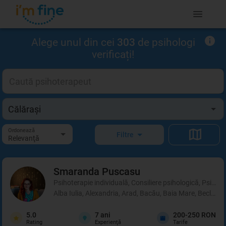
Alege unul din cei
303
de psihologi
verificați!
Ordonează
Filtre
Relevanţă
Smaranda
Puscasu
Psihoterapie individuală, Consiliere psihologică, Psihot
Alba Iulia, Alexandria, Arad, Bacău, Baia Mare, Beclean,
5.0
7
ani
200-250 RON
Rating
Experienţă
Tarife