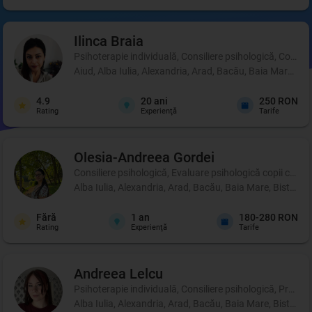
Ilinca
Braia
Psihoterapie individuală, Consiliere psihologică, Coachi
Aiud, Alba Iulia, Alexandria, Arad, Bacău, Baia Mare, B
4.9
20
ani
250 RON
Rating
Experienţă
Tarife
Olesia-Andreea
Gordei
Consiliere psihologică, Evaluare psihologică copii cu di
Alba Iulia, Alexandria, Arad, Bacău, Baia Mare, Bistrița
Fără
1
an
180-280 RON
Rating
Experienţă
Tarife
Andreea
Lelcu
Psihoterapie individuală, Consiliere psihologică, Profil p
Alba Iulia, Alexandria, Arad, Bacău, Baia Mare, Bistrița