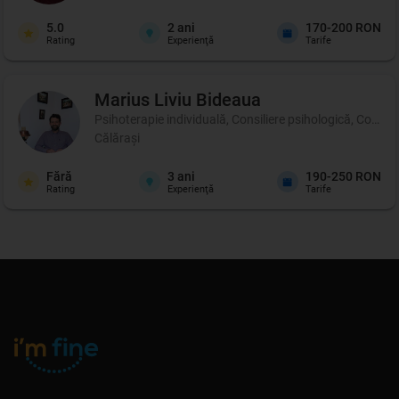
5.0
2
ani
170-200 RON
Rating
Experienţă
Tarife
Marius Liviu
Bideaua
Psihoterapie individuală, Consiliere psihologică, Coachi
Călărași
Fără
3
ani
190-250 RON
Rating
Experienţă
Tarife