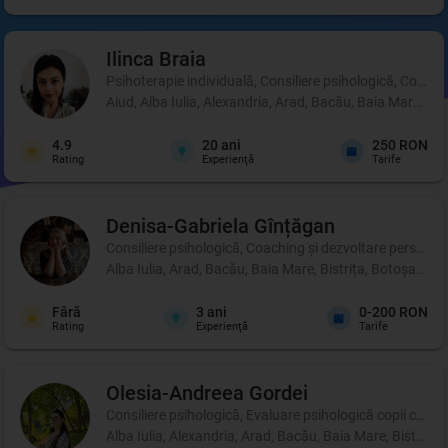
Ilinca
Braia
Psihoterapie individuală, Consiliere psihologică, Coachi
Aiud, Alba Iulia, Alexandria, Arad, Bacău, Baia Mare, B
4.9
20
ani
250 RON
Rating
Experienţă
Tarife
Denisa-Gabriela
Gînțăgan
Consiliere psihologică, Coaching şi dezvoltare personală
Alba Iulia, Arad, Bacău, Baia Mare, Bistrița, Botoșani, 
Fără
3
ani
0-200 RON
Rating
Experienţă
Tarife
Olesia-Andreea
Gordei
Consiliere psihologică, Evaluare psihologică copii cu di
Alba Iulia, Alexandria, Arad, Bacău, Baia Mare, Bistrița