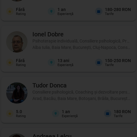
Fără
1
an
180-280 RON
Rating
Experienţă
Tarife
Ionel
Dobre
Psihoterapie individuală, Consiliere psihologică, Profil p
Alba Iulia, Baia Mare, București, Cluj-Napoca, Constanța
Fără
13
ani
150-250 RON
Rating
Experienţă
Tarife
Tudor
Donca
Consiliere psihologică, Coaching şi dezvoltare personală,
Arad, Bacău, Baia Mare, Botoșani, Brăila, București, Buză
5.0
1
an
180 RON
Rating
Experienţă
Tarife
Andreea
Lelcu