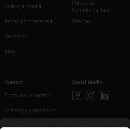
Politica de
Aplicația mobilă
Confidenţialitate
Pentru psihoterapeuți
Sitemap
Despre noi
Blog
Contact
Social Media
Formular de contact
imfineapp@gmail.com
Pentru scopuri precum afișarea de conținut personalizat,