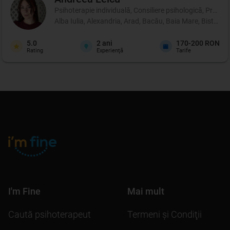
Psihoterapie individuală, Consiliere psihologică, Profil p
Alba Iulia, Alexandria, Arad, Bacău, Baia Mare, Bistrița
5.0
2
ani
170-200 RON
Rating
Experienţă
Tarife
I'm Fine
Mai mult
Caută psihoterapeut
Termeni şi Condiţii