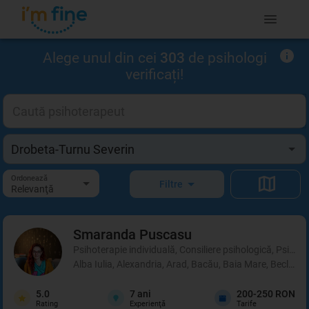
Alege unul din cei
303
de psihologi
verificați!
Ordonează
Filtre
Relevanţă
Smaranda
Puscasu
Psihoterapie individuală, Consiliere psihologică, Psihot
Alba Iulia, Alexandria, Arad, Bacău, Baia Mare, Beclean,
5.0
7
ani
200-250 RON
Rating
Experienţă
Tarife