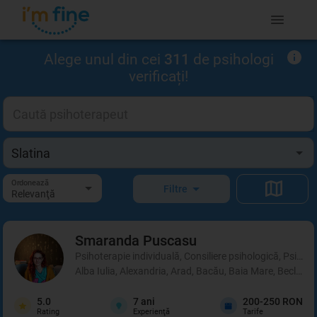
Alege unul din cei
311
de psihologi
verificați!
Ordonează
Filtre
Relevanţă
Smaranda
Puscasu
Psihoterapie individuală, Consiliere psihologică, Psihot
Alba Iulia, Alexandria, Arad, Bacău, Baia Mare, Beclean,
5.0
7
ani
200-250 RON
Rating
Experienţă
Tarife