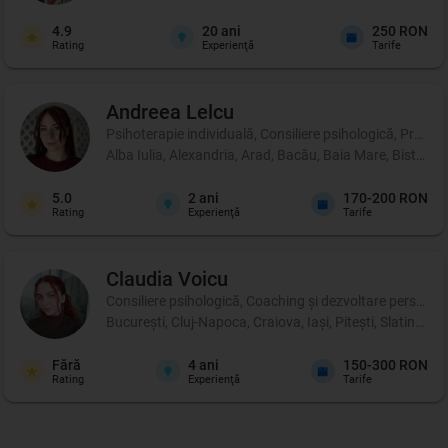
4.9
20
ani
250 RON
Rating
Experienţă
Tarife
Andreea
Lelcu
Psihoterapie individuală, Consiliere psihologică, Profil p
Alba Iulia, Alexandria, Arad, Bacău, Baia Mare, Bistrița
5.0
2
ani
170-200 RON
Rating
Experienţă
Tarife
Claudia
Voicu
Consiliere psihologică, Coaching şi dezvoltare personală,
București, Cluj-Napoca, Craiova, Iași, Pitești, Slatina, T
Fără
4
ani
150-300 RON
Rating
Experienţă
Tarife