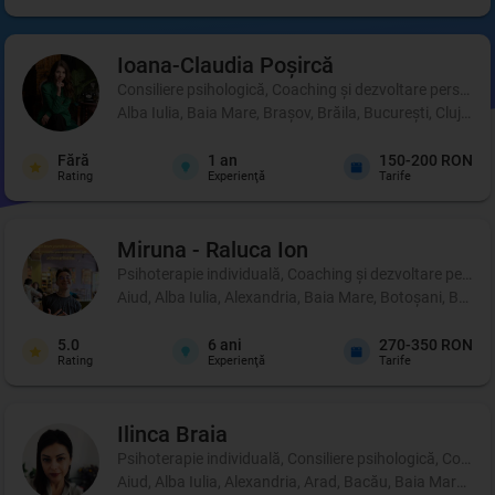
Ioana-Claudia
Poșircă
Consiliere psihologică, Coaching şi dezvoltare personală, 
Alba Iulia, Baia Mare, Brașov, Brăila, București, Cluj-Na
Fără
1
an
150-200 RON
Rating
Experienţă
Tarife
Miruna - Raluca
Ion
Psihoterapie individuală, Coaching şi dezvoltare person
Aiud, Alba Iulia, Alexandria, Baia Mare, Botoșani, Brașo
5.0
6
ani
270-350 RON
Rating
Experienţă
Tarife
Ilinca
Braia
Psihoterapie individuală, Consiliere psihologică, Coachi
Aiud, Alba Iulia, Alexandria, Arad, Bacău, Baia Mare, B