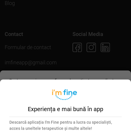
Blog
Contact
Social Media
Formular de contact
imfineapp@gmail.com
Pentru scopuri precum afișarea de conținut personalizat,
folosim module cookie. Acceptarea lor sau continuarea
Descarcă aplicația
navigării pe acest site înseamnă că ești de acord să
permiți colectarea de informații prin cookie-uri.
Mai multe
detalii în
politica de utilizare cookie-uri
.
Experiența e mai bună în app
Esențiale
Marketing
Descarcă aplicația I'm Fine pentru a lucra cu specialiști,
acces la uneltele terapeutice și multe altele!