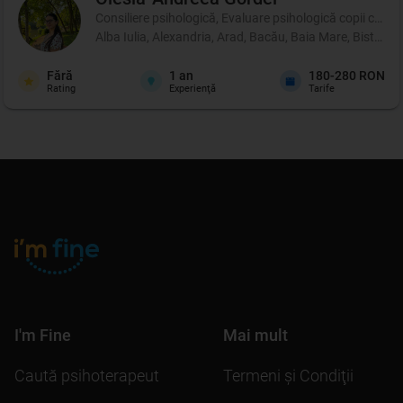
Consiliere psihologică, Evaluare psihologică copii cu di
Alba Iulia, Alexandria, Arad, Bacău, Baia Mare, Bistrița
Fără
1
an
180-280 RON
Rating
Experienţă
Tarife
I'm Fine
Mai mult
Caută psihoterapeut
Termeni şi Condiţii