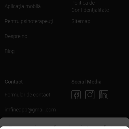
Politica de
Aplicația mobilă
Confidenţialitate
Pentru psihoterapeuți
Sitemap
Despre noi
Blog
Contact
Social Media
Formular de contact
imfineapp@gmail.com
Pentru scopuri precum afișarea de conținut personalizat,