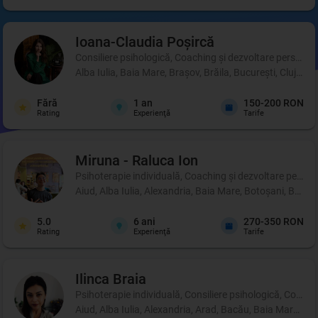
Ioana-Claudia
Poșircă
Consiliere psihologică, Coaching şi dezvoltare personală, 
Alba Iulia, Baia Mare, Brașov, Brăila, București, Cluj-Na
Fără
1
an
150-200 RON
Rating
Experienţă
Tarife
Miruna - Raluca
Ion
Psihoterapie individuală, Coaching şi dezvoltare person
Aiud, Alba Iulia, Alexandria, Baia Mare, Botoșani, Brașo
5.0
6
ani
270-350 RON
Rating
Experienţă
Tarife
Ilinca
Braia
Psihoterapie individuală, Consiliere psihologică, Coachi
Aiud, Alba Iulia, Alexandria, Arad, Bacău, Baia Mare, B