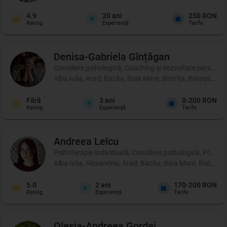
4.9
20
ani
250 RON
Rating
Experienţă
Tarife
Denisa-Gabriela
Gînțăgan
Consiliere psihologică, Coaching şi dezvoltare personală
Alba Iulia, Arad, Bacău, Baia Mare, Bistrița, Botoșani, 
Fără
3
ani
0-200 RON
Rating
Experienţă
Tarife
Andreea
Lelcu
Psihoterapie individuală, Consiliere psihologică, Profil p
Alba Iulia, Alexandria, Arad, Bacău, Baia Mare, Bistrița
5.0
2
ani
170-200 RON
Rating
Experienţă
Tarife
Olesia-Andreea
Gordei