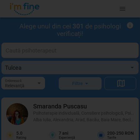
Alege unul din cei
301
de psihologi
verificați!
Ordonează
Filtre
Relevanţă
Smaranda
Puscasu
Psihoterapie individuală, Consiliere psihologică, Psihot
Alba Iulia, Alexandria, Arad, Bacău, Baia Mare, Beclean,
5.0
7
ani
200-250 RON
Rating
Experienţă
Tarife