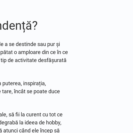
ndență?
e a se destinde sau pur și
căpătat o amploare din ce în ce
 tip de activitate desfășurată
 puterea, inspirația,
e tare, încât se poate duce
le, să fii la curent cu tot ce
 degrabă la ideea de hobby,
lă atunci când ele încep să