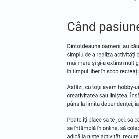
Când pasiune
Dintotdeauna oamenii au căuta
simplu de a realiza activități
mai mare și și-a extins mult g
în timpul liber în scop recreaț
Astăzi, cu toții avem hobby-ur
creativitatea sau liniștea. În
până la limita dependenței, iar
Poate îți place să te joci, să c
se întâmplă în online, să cole
adică la niste activități recur