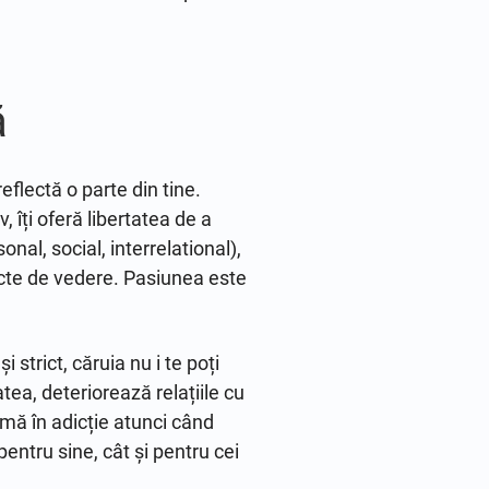
ă
eflectă o parte din tine.
 îți oferă libertatea de a
nal, social, interrelational),
ncte de vedere. Pasiunea este
strict, căruia nu i te poți
tea, deteriorează relațiile cu
rmă în adicție atunci când
entru sine, cât și pentru cei