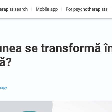
erapist search
Mobile app
For psychotherapists
nea se transformă î
ă?
rapy