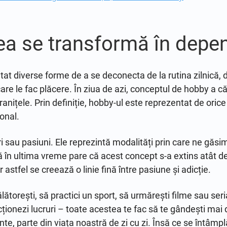
a se transformă în depe
t diverse forme de a se deconecta de la rutina zilnică, d
 care le fac plăcere. În ziua de azi, conceptul de hobby a 
ranițele. Prin definiție, hobby-ul este reprezentat de orice
ional.
i sau pasiuni. Ele reprezintă modalități prin care ne găsim
să în ultima vreme pare că acest concept s-a extins atât d
 astfel se creează o linie fină între pasiune și adicție.
ălătorești, să practici un sport, să urmărești filme sau seria
cționezi lucruri – toate acestea te fac să te gândești mai
ente, parte din viața noastră de zi cu zi. Însă ce se întâmp