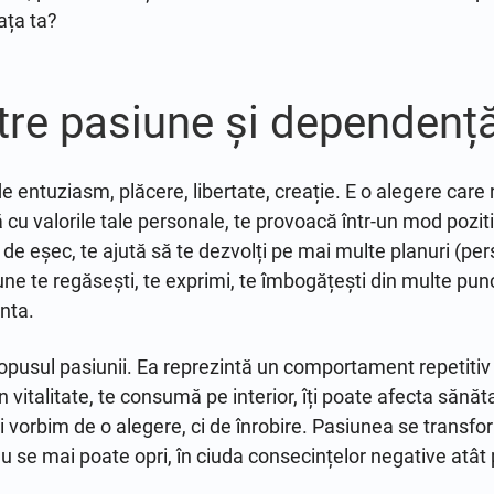
ața ta?
ntre pasiune și dependenț
e entuziasm, plăcere, libertate, creație. E o alegere care r
u valorile tale personale, te provoacă într-un mod pozitiv,
de eșec, te ajută să te dezvolți pe mai multe planuri (perso
une te regăsești, te exprimi, te îmbogățești din multe pu
nta.
usul pasiunii. Ea reprezintă un comportament repetitiv și 
 vitalitate, te consumă pe interior, îți poate afecta sănăta
ai vorbim de o alegere, ci de înrobire. Pasiunea se transfo
u se mai poate opri, în ciuda consecințelor negative atât p