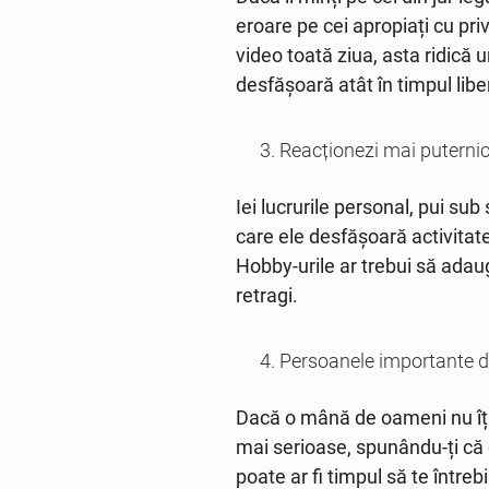
eroare pe cei apropiați cu priv
video toată ziua, asta ridică
desfășoară atât în timpul liber,
Reacționezi mai puternic
Iei lucrurile personal, pui sub
care ele desfășoară activitatea
Hobby-urile ar trebui să adaug
retragi.
Persoanele importante di
Dacă o mână de oameni nu îți î
mai serioase, spunându-ți că 
poate ar fi timpul să te între