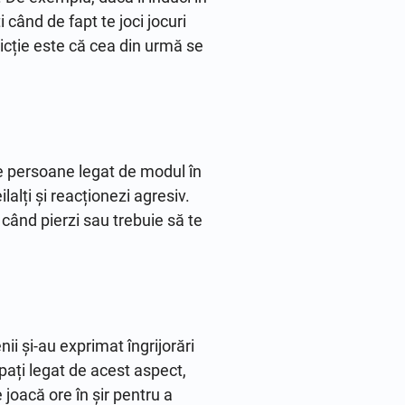
 când de fapt te joci jocuri
dicție este că cea din urmă se
alte persoane legat de modul în
lalți și reacționezi agresiv.
 când pierzi sau trebuie să te
ii și-au exprimat îngrijorări
pați legat de acest aspect,
 joacă ore în șir pentru a