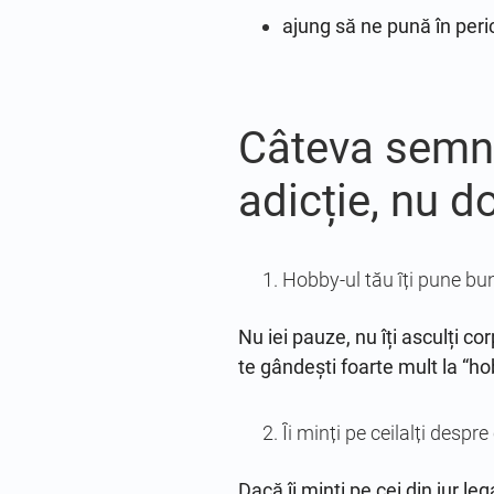
ajung să ne pună în peric
Câteva semn
adicție, nu d
Hobby-ul tău îți pune bun
Nu iei pauze, nu îți asculți cor
te gândești foarte mult la “ho
Îi minți pe ceilalți despre
Dacă îi minți pe cei din jur l