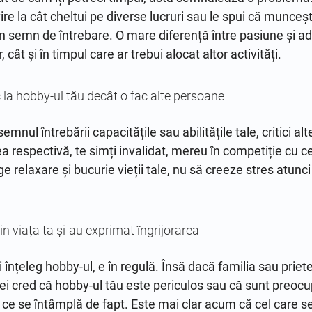
ire la cât cheltui pe diverse lucruri sau le spui că muncești
 un semn de întrebare. O mare diferență între pasiune și a
 cât și în timpul care ar trebui alocat altor activități.
 la hobby-ul tău decât o fac alte persoane
 semnul întrebării capacitățile sau abilitățile tale, critici 
 respectivă, te simți invalidat, mereu în competiție cu cei
e relaxare și bucurie vieții tale, nu să creeze stres atunci
n viața ta și-au exprimat îngrijorarea
nțeleg hobby-ul, e în regulă. Însă dacă familia sau prieten
ei cred că hobby-ul tău este periculos sau că sunt preocu
bi ce se întâmplă de fapt. Este mai clar acum că cel care se