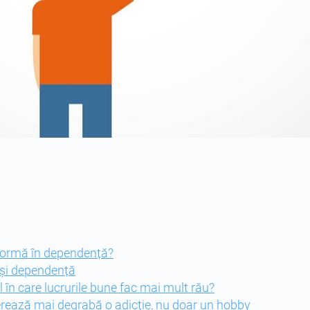
formă în dependență?
 și dependență
în care lucrurile bune fac mai mult rău?
ează mai degrabă o adicție, nu doar un hobby