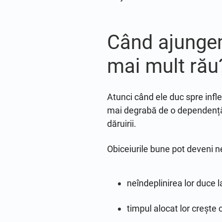
Când ajungem 
mai mult rău
Atunci când ele duc spre infl
mai degrabă de o dependență. 
dăruirii.
Obiceiurile bune pot deveni n
neîndeplinirea lor duce l
timpul alocat lor crește 