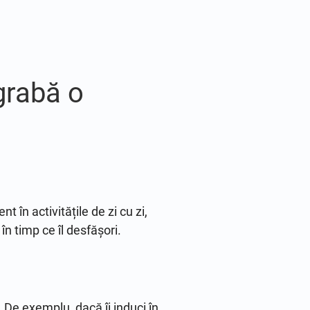
grabă o
nt în activitățile de zi cu zi,
în timp ce îl desfășori.
 De exemplu, dacă îi induci în