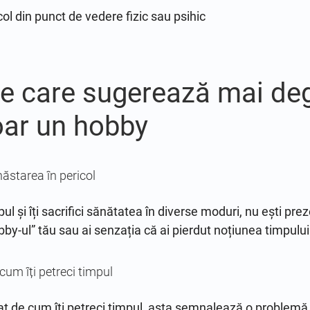
ol din punct de vedere fizic sau psihic
e care sugerează mai de
oar un hobby
ăstarea în pericol
pul și îți sacrifici sănătatea în diverse moduri, nu ești preze
bby-ul” tău sau ai senzația că ai pierdut noțiunea timpului 
 cum îți petreci timpul
egat de cum îți petreci timpul, asta semnalează o problemă.