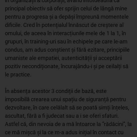
în organizații & corporații, având întotdeauna ca 
principal obiectiv să ofer sprijin celui de lângă mine 
pentru a progresa și a depăși împreună momentele 
dificile. Cred în potențialul înnăscut de creștere al 
omului, de aceea în interacțiunile mele de 1 la 1, în 
grupuri, în training-uri sau în echipele pe care le-am 
condus, am adus conștient și fără ezitare, principiile 
umaniste ale empatiei, autenticității și acceptării 
pozitiv necondiționate, încurajându-i și pe ceilalți să 
le practice. 

În absența acestor 3 condiții de bază, este 
imposibilă crearea unui spațiu de siguranță pentru 
dezvoltare, în care celălalt să se poată simți înțeles, 
ascultat, fără a fi judecat sau a i se oferi sfaturi. 
Astfel că, din nevoia de a mă întoarce la ”rădăcini”, la 
ce mă mișcă și la ce m-a adus inițial în contact cu 