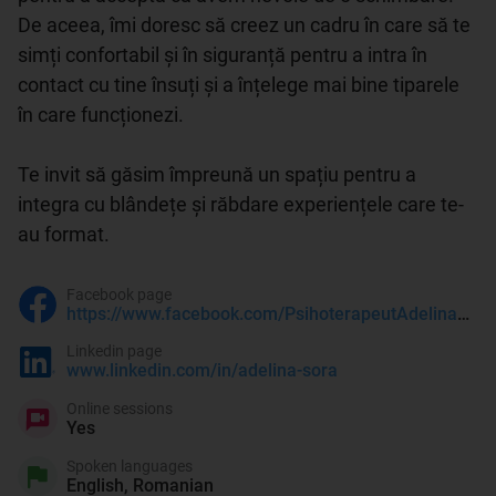
De aceea, îmi doresc să creez un cadru în care să te 
simți confortabil și în siguranță pentru a intra în 
contact cu tine însuți și a înțelege mai bine tiparele 
în care funcționezi.

Te invit să găsim împreună un spațiu pentru a 
integra cu blândețe și răbdare experiențele care te-
Facebook page
https://www.facebook.com/PsihoterapeutAdelinaSora
Linkedin page
www.linkedin.com/in/adelina-sora
Online sessions
Yes
Spoken languages
English, Romanian