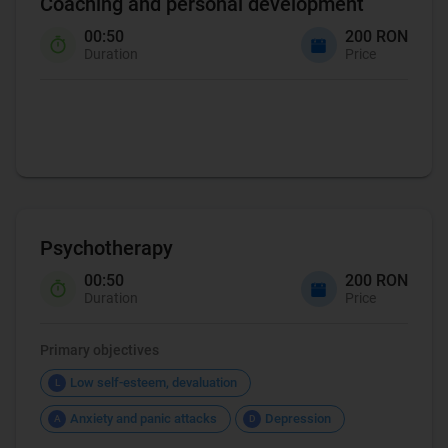
Coaching and personal development
00:50
200 RON
Duration
Price
Coaching
Psychotherapy
00:50
200 RON
Duration
Price
Primary objectives
Low self-esteem, devaluation
L
Anxiety and panic attacks
Depression
A
D