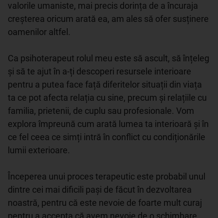
valorile umaniste, mai precis dorința de a încuraja 
creșterea oricum arată ea, am ales să ofer susținere 
oamenilor altfel. 

Ca psihoterapeut rolul meu este să ascult, să înțeleg 
și să te ajut în a-ți descoperi resursele interioare 
pentru a putea face față diferitelor situații din viața 
ta ce pot afecta relația cu sine, precum și relațiile cu 
familia, prietenii, de cuplu sau profesionale. Vom 
explora împreună cum arată lumea ta interioară și în 
ce fel ceea ce simți intră în conflict cu condiționările 
lumii exterioare. 

Începerea unui proces terapeutic este probabil unul 
dintre cei mai dificili pași de făcut în dezvoltarea 
noastră, pentru că este nevoie de foarte mult curaj 
pentru a accepta că avem nevoie de o schimbare. 