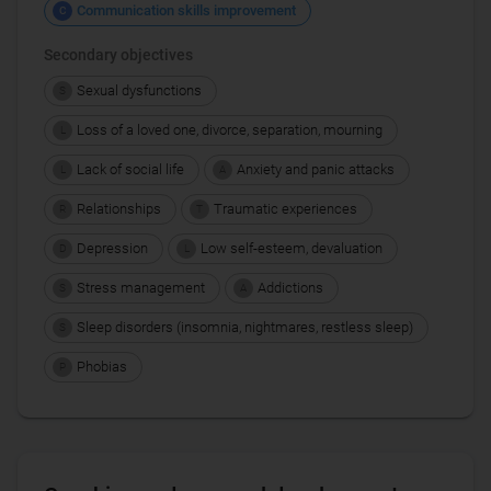
Communication skills improvement
C
Secondary objectives
Sexual dysfunctions
S
Loss of a loved one, divorce, separation, mourning
L
Lack of social life
Anxiety and panic attacks
L
A
Relationships
Traumatic experiences
R
T
Depression
Low self-esteem, devaluation
D
L
Stress management
Addictions
S
A
Sleep disorders (insomnia, nightmares, restless sleep)
S
Phobias
P