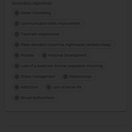
Secondary objectives
Career Counseling
C
Communication skills improvement
C
Traumatic experiences
T
Sleep disorders (insomnia, nightmares, restless sleep)
S
Phobias
Personal Development
P
P
Loss of a loved one, divorce, separation, mourning
L
Stress management
Relationships
S
R
Addictions
Lack of social life
A
L
Sexual dysfunctions
S