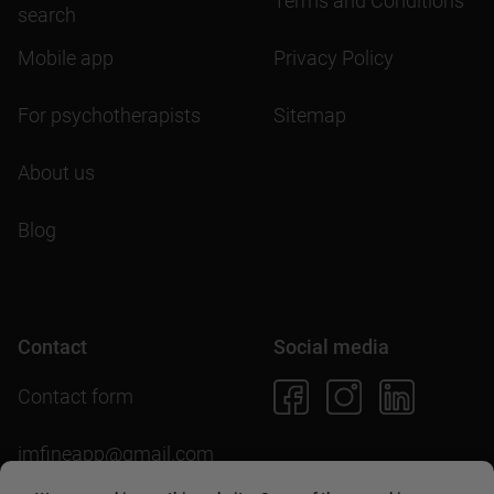
Terms and Conditions
search
Mobile app
Privacy Policy
For psychotherapists
Sitemap
About us
Blog
Contact
Social media
Contact form
imfineapp@gmail.com