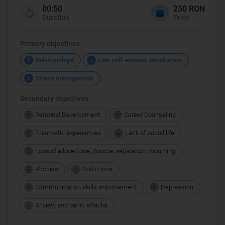
00:50
250 RON
Duration
Price
Primary objectives
Relationships
Low self-esteem, devaluation
R
L
Stress management
S
Secondary objectives
Personal Development
Career Counseling
P
C
Traumatic experiences
Lack of social life
T
L
Loss of a loved one, divorce, separation, mourning
L
Phobias
Addictions
P
A
Communication skills improvement
Depression
C
D
Anxiety and panic attacks
A