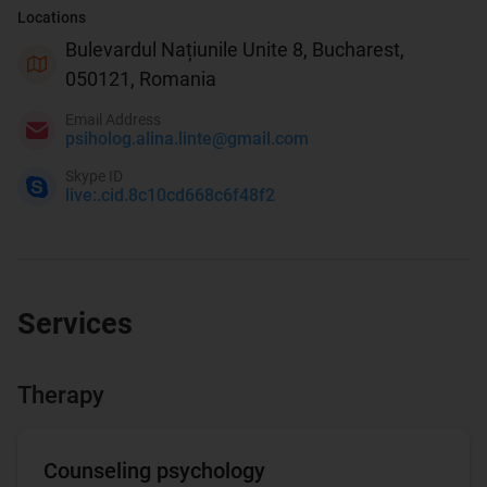
Locations
Bulevardul Națiunile Unite 8, Bucharest,
050121, Romania
Email Address
psiholog.alina.linte@gmail.com
Skype ID
live:.cid.8c10cd668c6f48f2
Services
Therapy
Counseling psychology