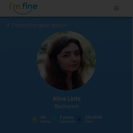
Psychotherapist search
Alina Linte
Bucharest
No
5
years
250 RON
Rating
Experience
Fees