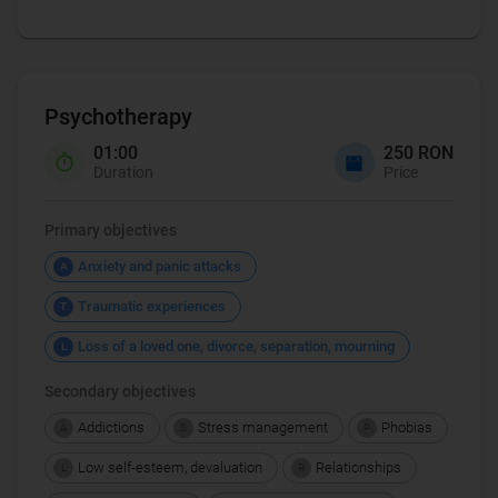
Psychotherapy
01:00
250 RON
Duration
Price
Primary objectives
Anxiety and panic attacks
A
Traumatic experiences
T
Loss of a loved one, divorce, separation, mourning
L
Secondary objectives
Addictions
Stress management
Phobias
A
S
P
Low self-esteem, devaluation
Relationships
L
R