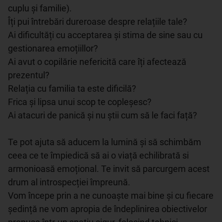
cuplu și familie).

Îți pui întrebări dureroase despre relațiile tale?  

Ai dificultăți cu acceptarea și stima de sine sau cu 
gestionarea emoțiillor? 

Ai avut o copilărie nefericită care îți afectează 
prezentul?

Relația cu familia ta este dificilă?

Frica și lipsa unui scop te copleșesc?

Ai atacuri de panică și nu știi cum să le faci față?

Te pot ajuta să aducem la lumină și să schimbăm 
ceea ce te împiedică să ai o viață echilibrată si 
armonioasă emoțional. Te invit să parcurgem acest 
drum al introspecției împreună.

Vom începe prin a ne cunoaște mai bine și cu fiecare 
ședință ne vom apropia de îndeplinirea obiectivelor 