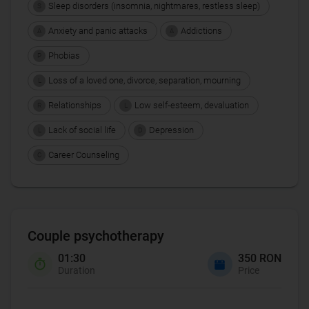
Sleep disorders (insomnia, nightmares, restless sleep)
S
Anxiety and panic attacks
Addictions
A
A
Phobias
P
Loss of a loved one, divorce, separation, mourning
L
Relationships
Low self-esteem, devaluation
R
L
Lack of social life
Depression
L
D
Career Counseling
C
Couple psychotherapy
01:30
350 RON
Duration
Price