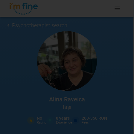
Psychotherapist search
Alina Raveica
Iași
No
8
years
200-350 RON
Rating
Experience
Fees