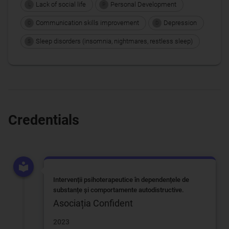
Lack of social life
Personal Development
L
P
Communication skills improvement
Depression
C
D
Sleep disorders (insomnia, nightmares, restless sleep)
S
Credentials
Intervenții psihoterapeutice în dependențele de
substanțe și comportamente autodistructive.
Asociația Confident
2023