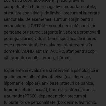
Lucrez cu copii, adolescenți și adulți, având 
competențe în tehnici cognitiv-comportamentale, 
stimulare cognitivă și de limbaj, precum și integrare 
senzorială. De asemenea, sunt un sprijin pentru 
comunitatea LGBTQIA+ și sunt dedicată sprijinirii 
persoanelor neurodivergente în vederea promovării 
potențialului individual. O arie specifică de interes 
este reprezentată de evaluarea și intervenția în 
domeniul ADHD, autism, AuDHD, atât pentru copii, 
cât și pentru adulți - femei și bărbați.

Experiență în evaluarea și intervenția psihologică în 
gestionarea tulburărilor afective (ex.: depresie, 
hipomanie, bipolar), anxioase (atacuri de panică, 
fobii, anxietate socială), traumei și stresului post-
traumatic (PTSD), dependențelor, precum și 
tulburărilor de personalitate (borderline, histrionic, 