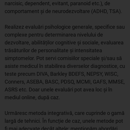
narcisic, dependent, evitant, paranoid etc.), de 
comportament și de neurodezvoltare (ADHD, TSA).

Realizez evaluări psihologice generale, specifice sau 
complexe pentru determinarea nivelului de 
dezvoltare, abilităților cognitive și sociale, evaluarea 
trăsăturilor de personalitate și intensitatea 
simptomelor. Pot servi comisiilor speciale și/sau să 
asiste medicul în stabilirea diverselor diagnostice, cu 
teste precum DIVA, Barkley BDEFS, NEPSY, WISC, 
Conners, ASEBA, BASC, PDSQ, MCMI, GAFS, MMSE, 
ASRS etc. Doar unele evaluări pot avea loc și în 
mediul online, după caz. 

Urmăresc metoda integrativă, care cuprinde o gamă 
largă de tehnici. În funcție de caz, unele metode pot 
fi mai adecvate decât altele; menționăm abordări 