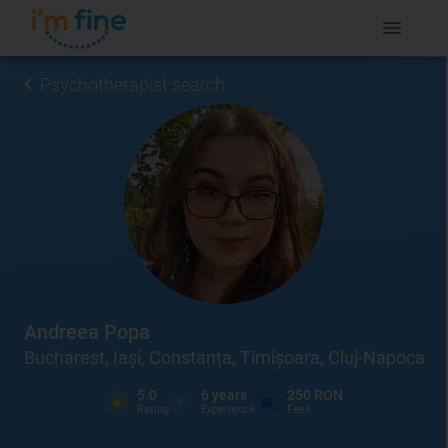
Psychotherapist search
Andreea Popa
Bucharest, Iași, Constanța, Timișoara, Cluj-Napoca
5.0
6
years
250 RON
Rating
Experience
Fees