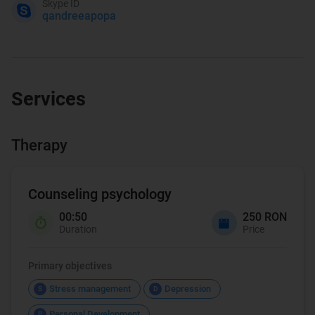
Skype ID
qandreeapopa
Services
Therapy
Counseling psychology
00:50
250 RON
Duration
Price
Primary objectives
Stress management
Depression
S
D
Personal Development
P