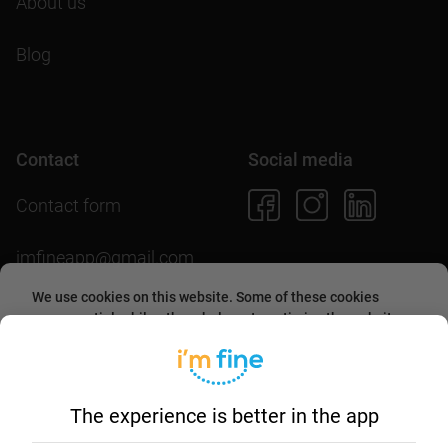
About us
Blog
Contact
Social media
Contact form
imfineapp@gmail.com
We use cookies on this website. Some of these cookies
are essential, while others help us to optimize the website
and provide users with a better experience. By accepting
them or continuing to use the website, you agree to allow
Download the app
collecting information through cookies.
More about this in
our
cookies policy
.
The experience is better in the app
Essential
Marketing